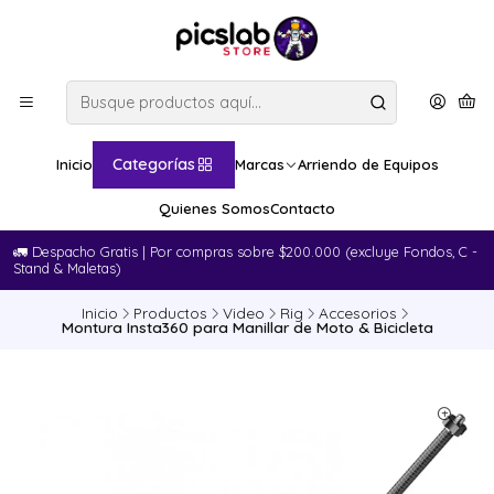
Categorías
Inicio
Marcas
Arriendo de Equipos
Quienes Somos
Contacto
🚛​ Despacho Gratis | Por compras sobre $200.000 (excluye Fondos, C -
Stand & Maletas)
Inicio
Productos
Video
Rig
Accesorios
Montura Insta360 para Manillar de Moto & Bicicleta