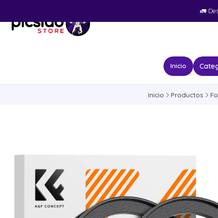
🚛​ De
Categ
Inicio
Inicio
Productos
Fo