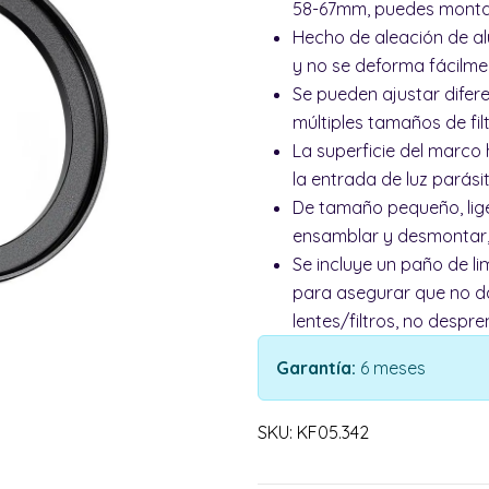
58-67mm, puedes montar
Hecho de aleación de al
y no se deforma fácilme
Se pueden ajustar difer
múltiples tamaños de fil
La superficie del marco
la entrada de luz parási
De tamaño pequeño, liger
ensamblar y desmontar, l
Se incluye un paño de l
para asegurar que no d
lentes/filtros, no desp
Garantía:
6 meses
SKU: KF05.342