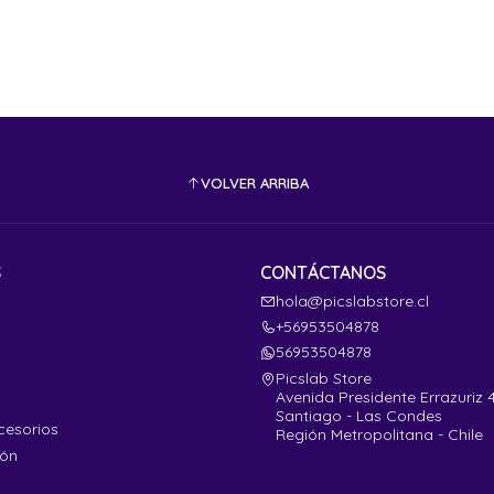
VOLVER ARRIBA
S
CONTÁCTANOS
hola@picslabstore.cl
+56953504878
56953504878
Picslab Store
Avenida Presidente Errazuriz 
Santiago - Las Condes
cesorios
Región Metropolitana - Chile
ión