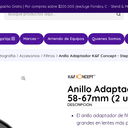
spacho Gratis | Por compras sobre $200.000 (excluye Fondos, C - Stand & M
orías
Marcas
Arriendo de Equipos
Quienes Somos
tografía
Accesorios
Filtros
Anillo Adaptador K&F Concept - Ste
Anillo Adapta
58-67mm (2 u
DESCRIPCIÓN
El anillo adaptador de f
grandes en lentes más p