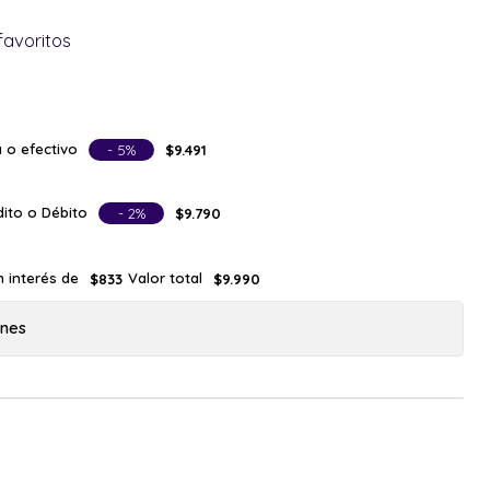
favoritos
 o efectivo
- 5%
$9.491
ito o Débito
- 2%
$9.790
n interés de
Valor total
$833
$9.990
ones