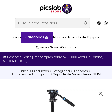
Categorías
Inicio
Marcas
Arriendo de Equipos
Quienes Somos
Contacto
🚛​ Despacho Gratis | Por compras sobre $200.000 (excluye Fondos, C -
Stand & Maletas)
Inicio
Productos
Fotografía
Trípodes
Trípodes de Fotografía
Trípode de Video Benro SLIM