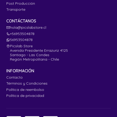
Post Producción
Transporte
CONTÁCTANOS
hola@picslabstore.cl
+56953504878
56953504878
Picslab Store
Avenida Presidente Errazuriz 4125
Santiago - Las Condes
Región Metropolitana - Chile
INFORMACIÓN
Contacto
Términos y Condiciones
Política de reembolso
Política de privacidad