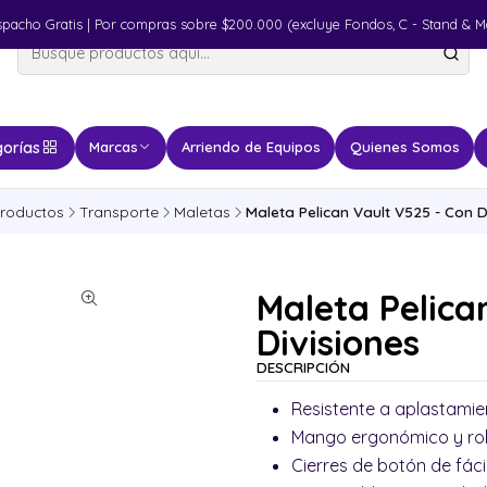
spacho Gratis | Por compras sobre $200.000 (excluye Fondos, C - Stand & M
orías
Marcas
Arriendo de Equipos
Quienes Somos
roductos
Transporte
Maletas
Maleta Pelican Vault V525 - Con D
Maleta Pelica
Divisiones
DESCRIPCIÓN
Resistente a aplastamien
Mango ergonómico y ro
Cierres de botón de fáci