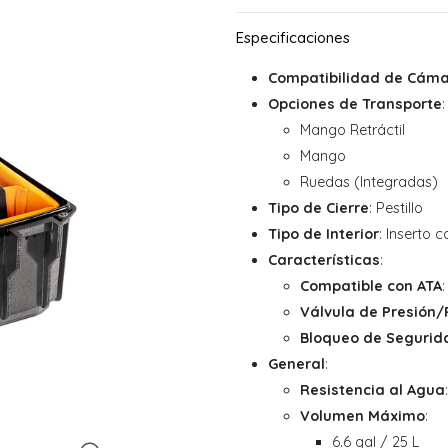
Compatibilidad de Cám
Opciones de Transporte
:
Mango Retráctil
Mango
Ruedas (Integradas)
Tipo de Cierre
: Pestillo
Tipo de Interior
: Inserto 
Características
:
Compatible con ATA
Válvula de Presión
Bloqueo de Segurid
General
:
Resistencia al Agua
Volumen Máximo
:
6.6 gal / 25 L