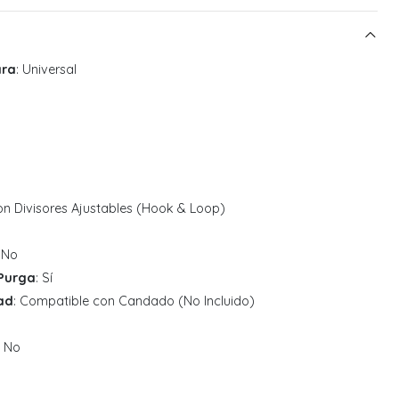
ara
: Universal
con Divisores Ajustables (Hook & Loop)
: No
/Purga
: Sí
ad
: Compatible con Candado (No Incluido)
: No