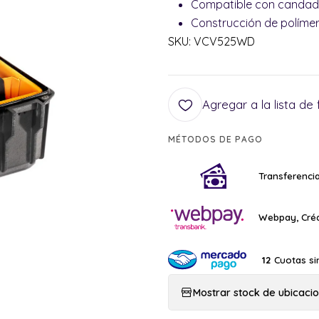
Compatible con candado
Construcción de polímer
SKU: VCV525WD
Agregar a la lista de 
MÉTODOS DE PAGO
Transferencia
Webpay, Créd
Cuotas si
12
Mostrar stock de ubicaci