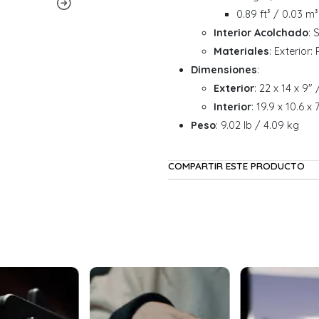
0.89 ft³ / 0.03 m³
Interior Acolchado
: S
Materiales
: Exterior:
Dimensiones
:
Exterior
: 22 x 14 x 9"
Interior
: 19.9 x 10.6 x
Peso
: 9.02 lb / 4.09 kg
COMPARTIR ESTE PRODUCTO