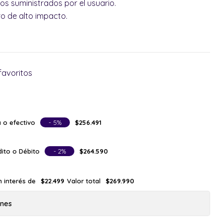
s suministrados por el usuario.
o de alto impacto.
favoritos
 o efectivo
- 5%
$256.491
ito o Débito
- 2%
$264.590
n interés de
Valor total
$22.499
$269.990
ones