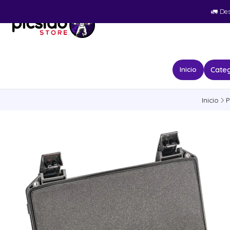
🚛​ De
Categ
Inicio
Inicio
P