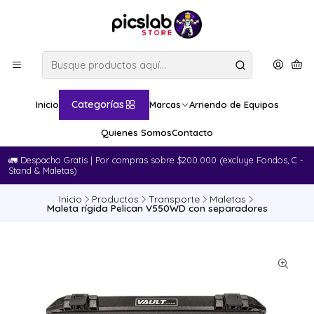
Categorías
Inicio
Marcas
Arriendo de Equipos
Quienes Somos
Contacto
🚛​ Despacho Gratis | Por compras sobre $200.000 (excluye Fondos, C -
Stand & Maletas)
Inicio
Productos
Transporte
Maletas
Maleta rígida Pelican V550WD con separadores