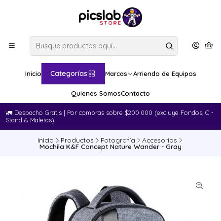
Categorías
Inicio
Marcas
Arriendo de Equipos
Quienes Somos
Contacto
🚛​ Despacho Gratis | Por compras sobre $200.000 (excluye Fondos, C -
Stand & Maletas)
Inicio
Productos
Fotografía
Accesorios
Mochila K&F Concept Nature Wander - Gray