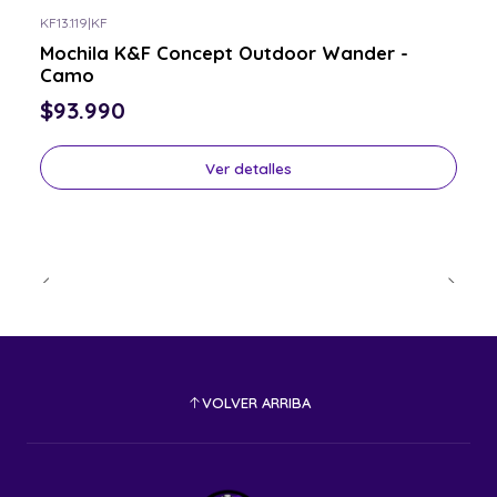
KF13.119
|
KF
Consulta por el tuyo
Mochila K&F Concept Outdoor Wander -
Camo
$93.990
Ver detalles
VOLVER ARRIBA