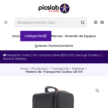
Categorías
Inicio
Marcas
Arriendo de Equipos
Quienes Somos
Contacto
🚛​ Despacho Gratis | Por compras sobre $200.000 (excluye Fondos, C -
Stand & Maletas)
Inicio
Productos
Transporte
Maletas
Maleta de Transporte Godox CB-04