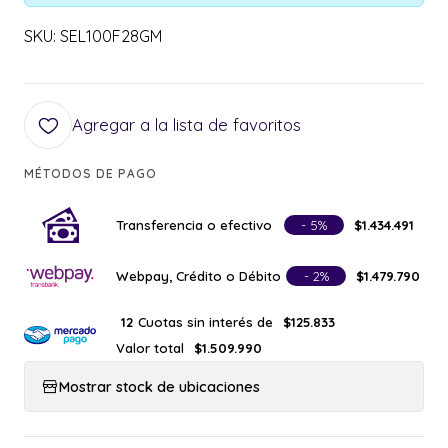
SKU: SEL100F28GM
Agregar a la lista de favoritos
MÉTODOS DE PAGO
Transferencia o efectivo
- 5%
$1.434.491
Webpay, Crédito o Débito
- 2%
$1.479.790
Cuotas sin interés de
12
$125.833
Valor total
$1.509.990
Mostrar stock de ubicaciones