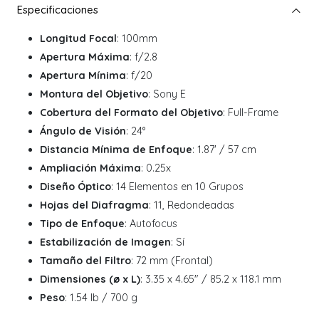
Longitud Focal
: 100mm
Apertura Máxima
: f/2.8
Apertura Mínima
: f/20
Montura del Objetivo
: Sony E
Cobertura del Formato del Objetivo
: Full-Frame
Ángulo de Visión
: 24°
Distancia Mínima de Enfoque
: 1.87' / 57 cm
Ampliación Máxima
: 0.25x
Diseño Óptico
: 14 Elementos en 10 Grupos
Hojas del Diafragma
: 11, Redondeadas
Tipo de Enfoque
: Autofocus
Estabilización de Imagen
: Sí
Tamaño del Filtro
: 72 mm (Frontal)
Dimensiones (ø x L)
: 3.35 x 4.65" / 85.2 x 118.1 mm
Peso
: 1.54 lb / 700 g