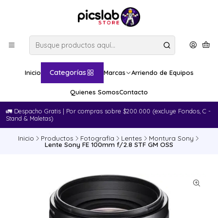
Categorías
Inicio
Marcas
Arriendo de Equipos
Quienes Somos
Contacto
🚛​ Despacho Gratis | Por compras sobre $200.000 (excluye Fondos, C -
Stand & Maletas)
Inicio
Productos
Fotografía
Lentes
Montura Sony
Lente Sony FE 100mm f/2.8 STF GM OSS