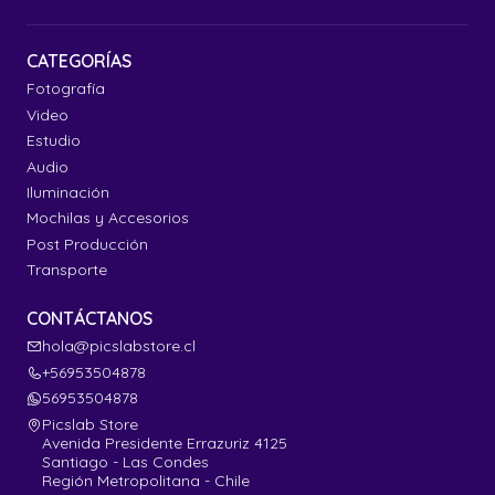
CATEGORÍAS
Fotografía
Video
Estudio
Audio
Iluminación
Mochilas y Accesorios
Post Producción
Transporte
CONTÁCTANOS
hola@picslabstore.cl
+56953504878
56953504878
Picslab Store
Avenida Presidente Errazuriz 4125
Santiago - Las Condes
Región Metropolitana - Chile