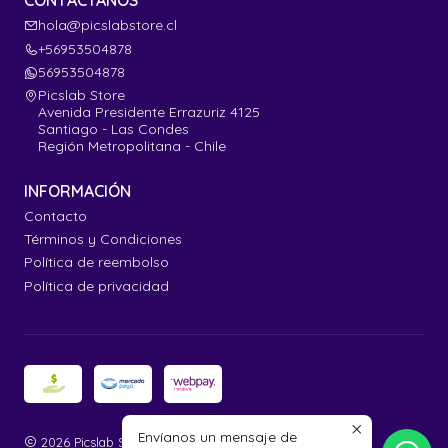
CONTÁCTANOS
hola@picslabstore.cl
+56953504878
56953504878
Picslab Store
Avenida Presidente Errazuriz 4125
Santiago - Las Condes
Región Metropolitana - Chile
INFORMACIÓN
Contacto
Términos y Condiciones
Política de reembolso
Política de privacidad
Envíanos un mensaje de
2026 Picslab Store.