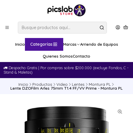
Categorías
Inicio
Marcas
Arriendo de Equipos
Quienes Somos
Contacto
🚛​ Despacho Gratis | Por compras sobre $200.000 (excluye Fondos, C -
Stand & Maletas)
Inicio
Productos
Video
Lentes
Montura PL
Lente DZOFilm Arles 75mm T1.4 FF/VV Prime - Montura PL