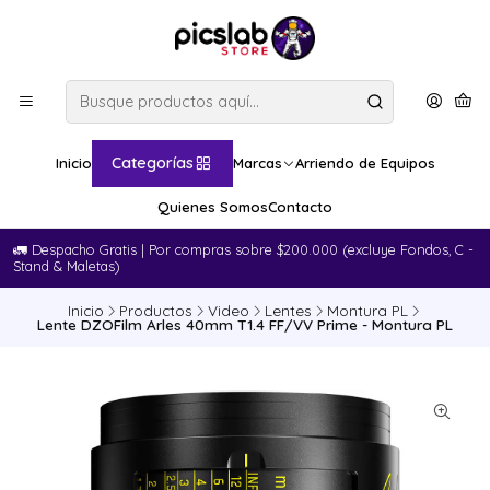
Categorías
Inicio
Marcas
Arriendo de Equipos
Quienes Somos
Contacto
🚛​ Despacho Gratis | Por compras sobre $200.000 (excluye Fondos, C -
Stand & Maletas)
Inicio
Productos
Video
Lentes
Montura PL
Lente DZOFilm Arles 40mm T1.4 FF/VV Prime - Montura PL