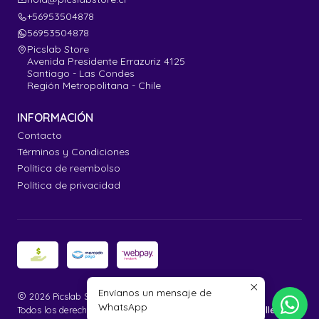
+56953504878
56953504878
Picslab Store
Avenida Presidente Errazuriz 4125
Santiago - Las Condes
Región Metropolitana - Chile
INFORMACIÓN
Contacto
Términos y Condiciones
Política de reembolso
Política de privacidad
Envíanos un mensaje de
2026 Picslab Store.
WhatsApp
Todos los derechos reservados.
Desarrollado por Jumpseller
.