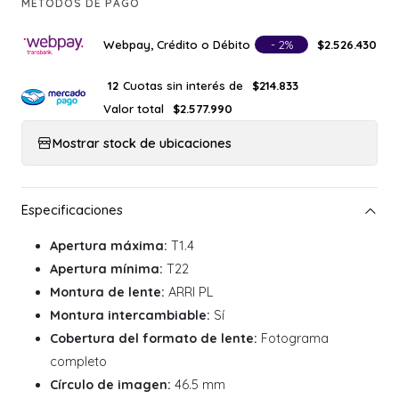
MÉTODOS DE PAGO
Webpay, Crédito o Débito
- 2%
$2.526.430
Cuotas sin interés de
12
$214.833
Valor total
$2.577.990
Mostrar stock de ubicaciones
Apertura máxima:
T1.4
Apertura mínima:
T22
Montura de lente:
ARRI PL
Montura intercambiable:
Sí
Cobertura del formato de lente:
Fotograma
completo
Círculo de imagen:
46.5 mm