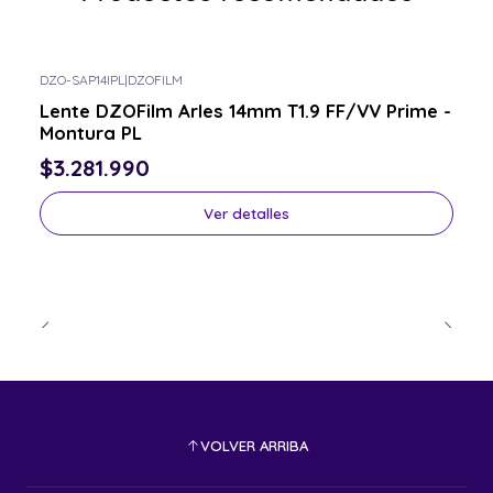
DZO-SAP14IPL
|
DZOFILM
Consulta por el tuyo
Lente DZOFilm Arles 14mm T1.9 FF/VV Prime -
Montura PL
$3.281.990
Ver detalles
VOLVER ARRIBA