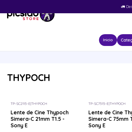
🚛​ De
Categ
Inicio
THYPOCH
TP-SC2115-E
|
THYPOCH
TP-SC7515-E
|
THYPOCH
Lente de Cine Thypoch
Lente de Cine T
Simera-C 21mm T1.5 -
Simera-C 75mm T
Sony E
Sony E