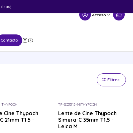
aletas)
Acceso
Contacto
Filtros
M
|
THYPOCH
TP-SC3515-M
|
THYPOCH
or el tuyo
Consulta por el tuyo
e Cine Thypoch
Lente de Cine Thypoch
C 21mm T1.5 -
Simera-C 35mm T1.5 -
Leica M