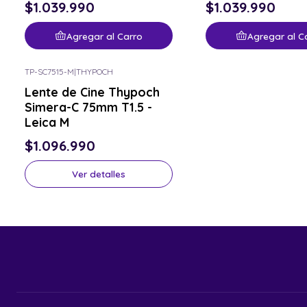
$1.039.990
$1.039.990
Agregar al Carro
Agregar al C
TP-SC7515-M
|
THYPOCH
Consulta por el tuyo
Lente de Cine Thypoch
Simera-C 75mm T1.5 -
Leica M
$1.096.990
Ver detalles