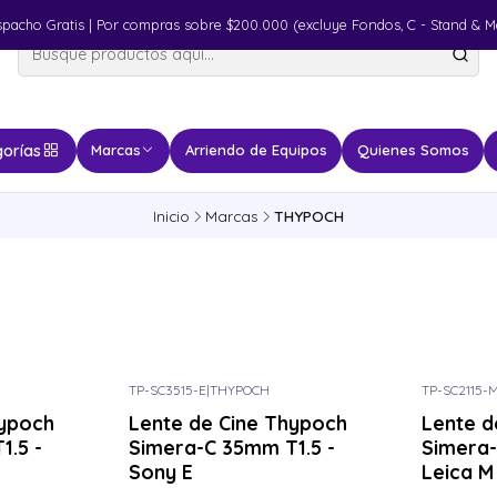
spacho Gratis | Por compras sobre $200.000 (excluye Fondos, C - Stand & M
orías
Marcas
Arriendo de Equipos
Quienes Somos
Inicio
Marcas
THYPOCH
TP-SC3515-E
|
THYPOCH
TP-SC2115-
Consulta por el tuyo
Consulta p
hypoch
Lente de Cine Thypoch
Lente d
1.5 -
Simera-C 35mm T1.5 -
Simera-
Sony E
Leica M