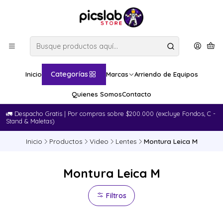
Categorías
Inicio
Marcas
Arriendo de Equipos
Quienes Somos
Contacto
🚛​ Despacho Gratis | Por compras sobre $200.000 (excluye Fondos, C -
Stand & Maletas)
Inicio
Productos
Video
Lentes
Montura Leica M
Montura Leica M
Filtros