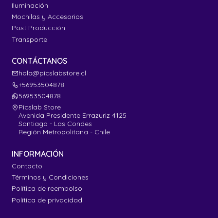
Iluminación
Mochilas y Accesorios
Post Producción
Transporte
CONTÁCTANOS
hola@picslabstore.cl
+56953504878
56953504878
Picslab Store
Avenida Presidente Errazuriz 4125
Santiago - Las Condes
Región Metropolitana - Chile
INFORMACIÓN
Contacto
Términos y Condiciones
Política de reembolso
Política de privacidad