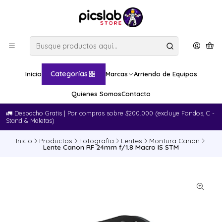
Categorías
Inicio
Marcas
Arriendo de Equipos
Quienes Somos
Contacto
🚛​ Despacho Gratis | Por compras sobre $200.000 (excluye Fondos, C -
Stand & Maletas)
Inicio
Productos
Fotografía
Lentes
Montura Canon
Lente Canon RF 24mm f/1.8 Macro IS STM