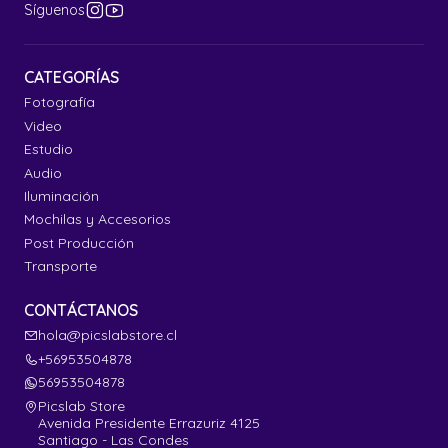
Síguenos
CATEGORÍAS
Fotografía
Video
Estudio
Audio
Iluminación
Mochilas y Accesorios
Post Producción
Transporte
CONTÁCTANOS
hola@picslabstore.cl
+56953504878
56953504878
Picslab Store
Avenida Presidente Errazuriz 4125
Santiago - Las Condes