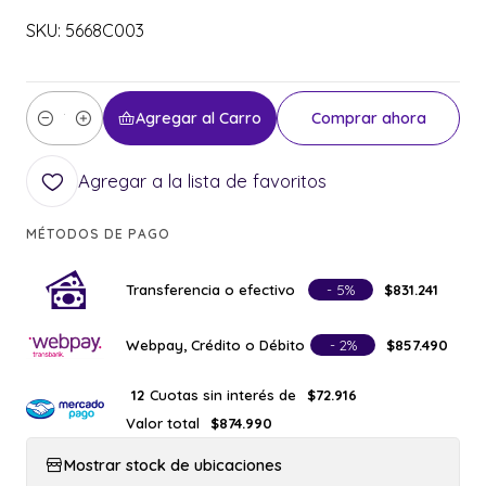
SKU: 5668C003
Agregar al Carro
Comprar ahora
Cantidad
Agregar a la lista de favoritos
MÉTODOS DE PAGO
Transferencia o efectivo
- 5%
$831.241
Webpay, Crédito o Débito
- 2%
$857.490
Cuotas sin interés de
12
$72.916
Valor total
$874.990
Mostrar stock de ubicaciones