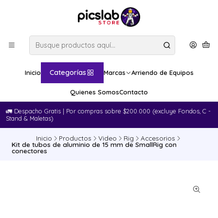
Categorías
Inicio
Marcas
Arriendo de Equipos
Quienes Somos
Contacto
🚛​ Despacho Gratis | Por compras sobre $200.000 (excluye Fondos, C -
Stand & Maletas)
Inicio
Productos
Video
Rig
Accesorios
Kit de tubos de aluminio de 15 mm de SmallRig con
conectores