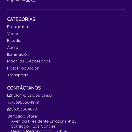
CATEGORÍAS
Fotografía
Video
Estudio
Audio
Iluminación
Mochilas y Accesorios
Post Producción
Transporte
CONTÁCTANOS
hola@picslabstore.cl
+56953504878
56953504878
Picslab Store
Avenida Presidente Errazuriz 4125
Santiago - Las Condes
Región Metropolitana - Chile