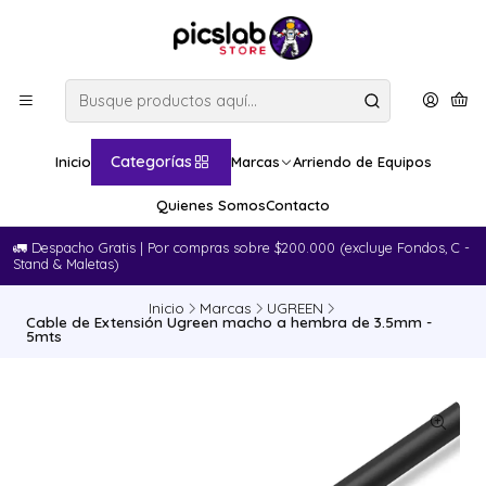
Categorías
Inicio
Marcas
Arriendo de Equipos
Quienes Somos
Contacto
🚛​ Despacho Gratis | Por compras sobre $200.000 (excluye Fondos, C -
Stand & Maletas)
Inicio
Marcas
UGREEN
Cable de Extensión Ugreen macho a hembra de 3.5mm -
5mts