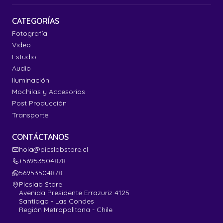
CATEGORÍAS
Fotografía
Video
Estudio
Audio
Iluminación
Mochilas y Accesorios
Post Producción
Transporte
CONTÁCTANOS
hola@picslabstore.cl
+56953504878
56953504878
Picslab Store
Avenida Presidente Errazuriz 4125
Santiago - Las Condes
Región Metropolitana - Chile