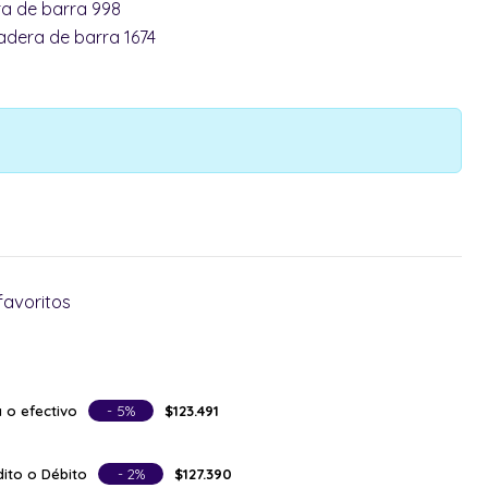
a de barra 998
adera de barra 1674
favoritos
 o efectivo
- 5%
$123.491
ito o Débito
- 2%
$127.390