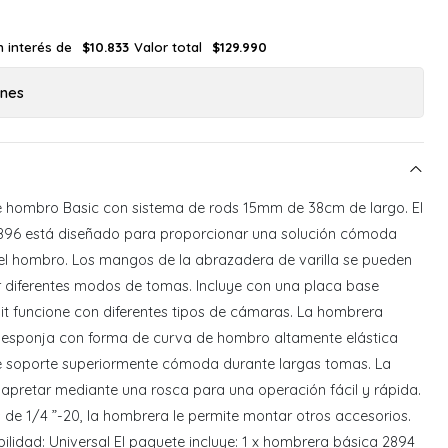
n interés de
Valor total
$10.833
$129.990
ones
e hombro Basic con sistema de rods 15mm de 38cm de largo. El
2896 está diseñado para proporcionar una solución cómoda
el hombro. Los mangos de la abrazadera de varilla se pueden
ir diferentes modos de tomas. Incluye con una placa base
kit funcione con diferentes tipos de cámaras. La hombrera
esponja con forma de curva de hombro altamente elástica
de soporte superiormente cómoda durante largas tomas. La
 apretar mediante una rosca para una operación fácil y rápida.
s de 1/4 ”-20, la hombrera le permite montar otros accesorios.
lidad: Universal El paquete incluye: 1 x hombrera básica 2894