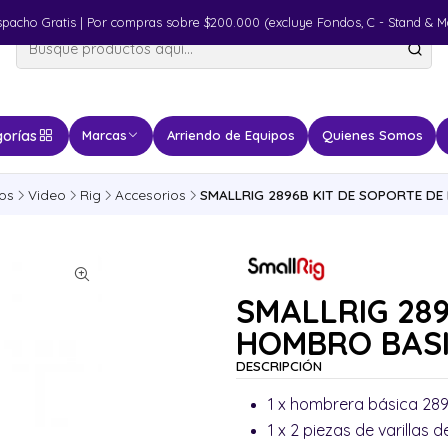
spacho Gratis | Por compras sobre $200.000 (excluye Fondos, C - Stand & M
orías
Marcas
Arriendo de Equipos
Quienes Somos
os
Video
Rig
Accesorios
SMALLRIG 2896B KIT DE SOPORTE DE
SMALLRIG 289
HOMBRO BAS
DESCRIPCIÓN
1 x hombrera básica 28
1 x 2 piezas de varillas 