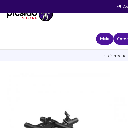
🚛​ De
Categ
Inicio
Inicio
Product