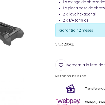
1 x mango de abrazader
1 x placa base de abraz
2 x llave hexagonal
2 x 1/4 tornillos
Garantía:
12 meses
SKU: 2896B
Agregar a la lista de 
MÉTODOS DE PAGO
Transferencia
Webpay, Créd