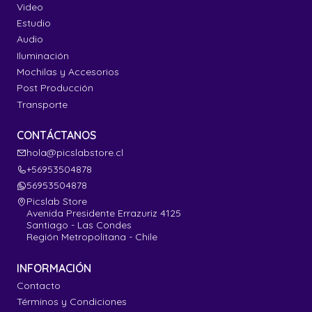
Video
Estudio
Audio
Iluminación
Mochilas y Accesorios
Post Producción
Transporte
CONTÁCTANOS
hola@picslabstore.cl
+56953504878
56953504878
Picslab Store
Avenida Presidente Errazuriz 4125
Santiago - Las Condes
Región Metropolitana - Chile
INFORMACIÓN
Contacto
Términos y Condiciones