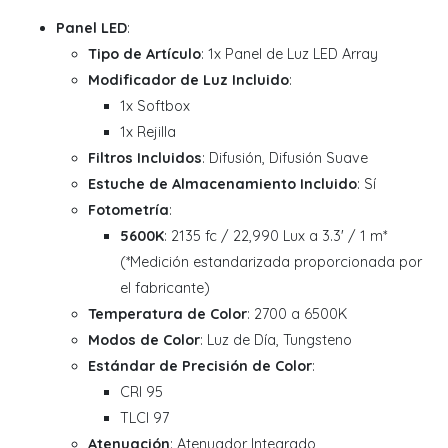
Panel LED
:
Tipo de Artículo
: 1x Panel de Luz LED Array
Modificador de Luz Incluido
:
1x Softbox
1x Rejilla
Filtros Incluidos
: Difusión, Difusión Suave
Estuche de Almacenamiento Incluido
: Sí
Fotometría
:
5600K
: 2135 fc / 22,990 Lux a 3.3' / 1 m*
(*Medición estandarizada proporcionada por
el fabricante)
Temperatura de Color
: 2700 a 6500K
Modos de Color
: Luz de Día, Tungsteno
Estándar de Precisión de Color
:
CRI 95
TLCI 97
Atenuación
: Atenuador Integrado