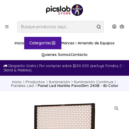
Categorías
Inicio
Marcas
Arriendo de Equipos
Quienes Somos
Contacto
🚛​ Despacho Gratis | Por compras sobre $200.000 (excluye Fondos, C -
Stand & Maletas)
Inicio
Productos
Iluminación
Iluminación Continua
Paneles Led
Panel Led Nanlite PavoSlim 240B - Bi-Color