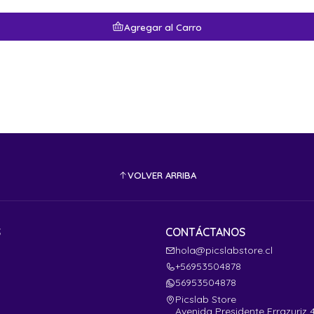
Agregar al Carro
VOLVER ARRIBA
S
CONTÁCTANOS
hola@picslabstore.cl
+56953504878
56953504878
Picslab Store
Avenida Presidente Errazuriz 