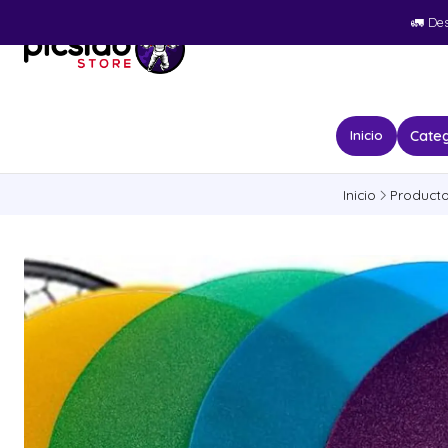
🚛​ De
Categ
Inicio
Inicio
Product