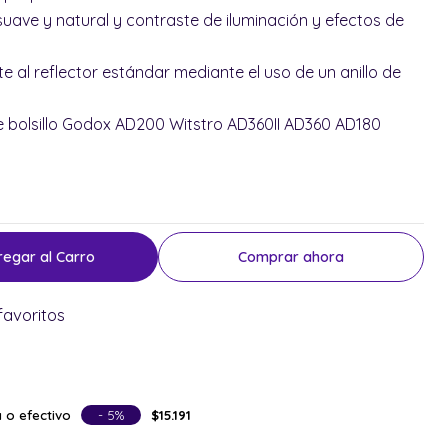
uave y natural y contraste de iluminación y efectos de
te al reflector estándar mediante el uso de un anillo de
 bolsillo Godox AD200 Witstro AD360II AD360 AD180
regar al Carro
Comprar ahora
favoritos
 o efectivo
- 5%
$15.191