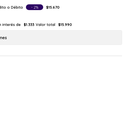
ito o Débito
- 2%
$15.670
n interés de
Valor total
$1.333
$15.990
ones