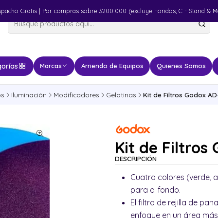
spacho Gratis | Por compras sobre $200.000 (excluye Fondos, C - Stand & M
orías
Marcas
Arriendo de Equipos
Quienes Somos
os
Iluminación
Modificadores
Gelatinas
Kit de Filtros Godox A
Kit de Filtro
DESCRIPCIÓN
Cuatro colores (verde, am
para el fondo.
El filtro de rejilla de pa
enfoque en un área má