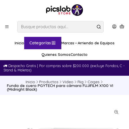
Categorías
Inicio
Marcas
Arriendo de Equipos
Quienes Somos
Contacto
🚛​ Despacho Gratis | Por compras sobre $200.000 (excluye Fondos, C -
Stand & Maletas)
Inicio
Productos
Video
Rig
Cages
Funda de cuero PGYTECH para cámara FUJIFILM X100 VI
(Midnight Black)