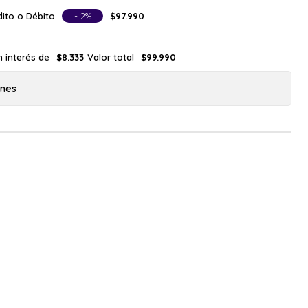
ito o Débito
- 2%
$97.990
n interés de
Valor total
$8.333
$99.990
ones