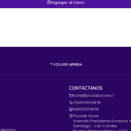
Agregar al Carro
VOLVER ARRIBA
S
CONTÁCTANOS
hola@picslabstore.cl
+56953504878
56953504878
Picslab Store
Avenida Presidente Errazuriz 
Santiago - Las Condes
cesorios
Región Metropolitana - Chile