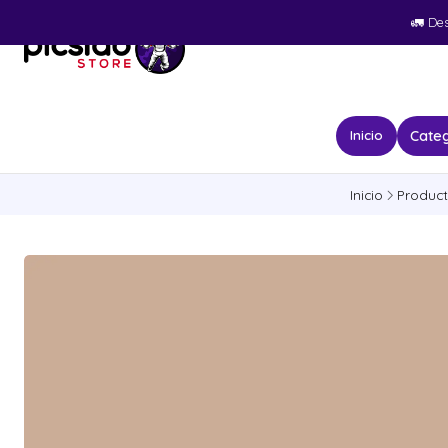
🚛​ De
Categ
Inicio
Inicio
Produc