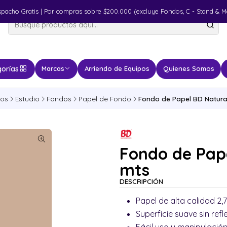
spacho Gratis | Por compras sobre $200.000 (excluye Fondos, C - Stand & M
orías
Marcas
Arriendo de Equipos
Quienes Somos
tos
Estudio
Fondos
Papel de Fondo
Fondo de Papel BD Natural 
Fondo de Pape
mts
DESCRIPCIÓN
Papel de alta calidad 2,7
Superficie suave sin refl