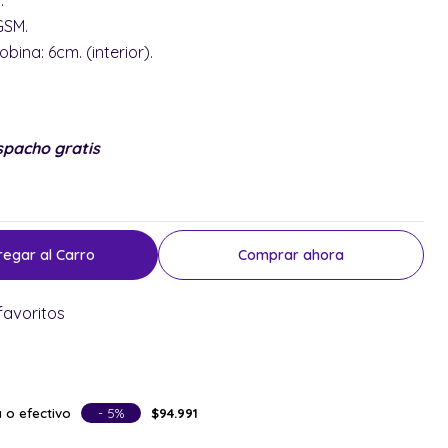
n.
 GSM.
obina: 6cm. (interior).
spacho gratis
regar al Carro
Comprar ahora
favoritos
 o efectivo
- 5%
$94.991