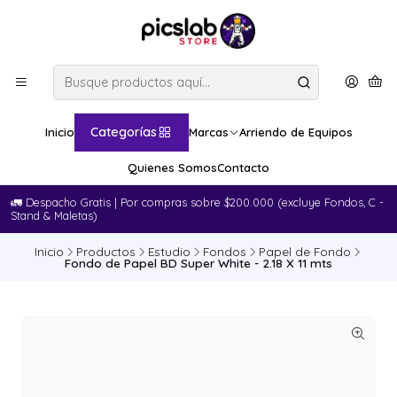
Categorías
Inicio
Marcas
Arriendo de Equipos
Quienes Somos
Contacto
🚛​ Despacho Gratis | Por compras sobre $200.000 (excluye Fondos, C -
Stand & Maletas)
Inicio
Productos
Estudio
Fondos
Papel de Fondo
Fondo de Papel BD Super White - 2.18 X 11 mts