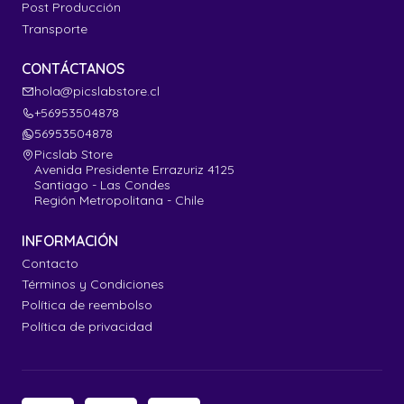
Post Producción
Transporte
CONTÁCTANOS
hola@picslabstore.cl
+56953504878
56953504878
Picslab Store
Avenida Presidente Errazuriz 4125
Santiago - Las Condes
Región Metropolitana - Chile
INFORMACIÓN
Contacto
Términos y Condiciones
Política de reembolso
Política de privacidad