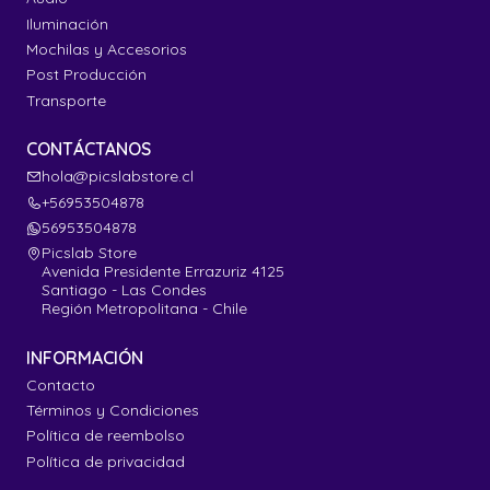
Iluminación
Mochilas y Accesorios
Post Producción
Transporte
CONTÁCTANOS
hola@picslabstore.cl
+56953504878
56953504878
Picslab Store
Avenida Presidente Errazuriz 4125
Santiago - Las Condes
Región Metropolitana - Chile
INFORMACIÓN
Contacto
Términos y Condiciones
Política de reembolso
Política de privacidad