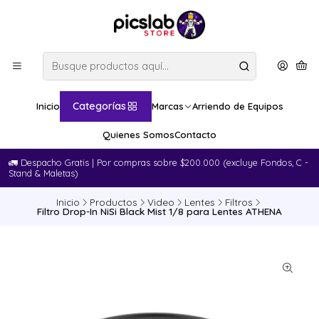
Categorías
Inicio
Marcas
Arriendo de Equipos
Quienes Somos
Contacto
🚛​ Despacho Gratis | Por compras sobre $200.000 (excluye Fondos, C -
Stand & Maletas)
Inicio
Productos
Video
Lentes
Filtros
Filtro Drop-In NiSi Black Mist 1/8 para Lentes ATHENA