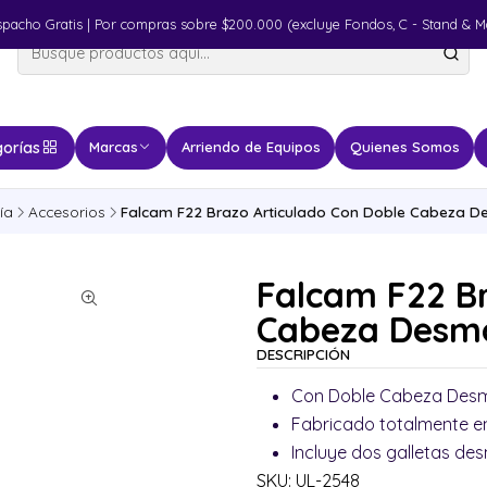
spacho Gratis | Por compras sobre $200.000 (excluye Fondos, C - Stand & M
orías
Marcas
Arriendo de Equipos
Quienes Somos
ía
Accesorios
Falcam F22 Brazo Articulado Con Doble Cabeza D
Falcam F22 Br
Cabeza Desmo
DESCRIPCIÓN
Con Doble Cabeza Desm
Fabricado totalmente en
Incluye dos galletas de
SKU: UL-2548