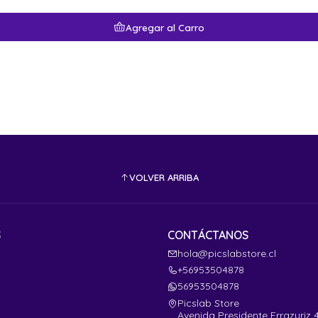
Agregar al Carro
VOLVER ARRIBA
S
CONTÁCTANOS
hola@picslabstore.cl
+56953504878
56953504878
Picslab Store
Avenida Presidente Errazuriz 