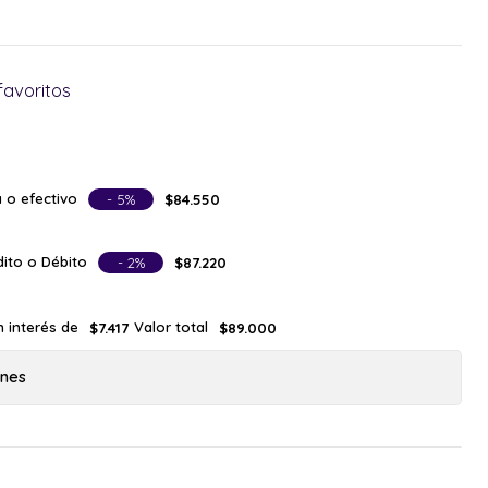
favoritos
 o efectivo
- 5%
$84.550
ito o Débito
- 2%
$87.220
n interés de
Valor total
$7.417
$89.000
ones