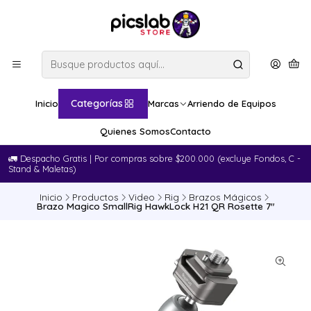
Categorías
Inicio
Marcas
Arriendo de Equipos
Quienes Somos
Contacto
🚛​ Despacho Gratis | Por compras sobre $200.000 (excluye Fondos, C -
Stand & Maletas)
Inicio
Productos
Video
Rig
Brazos Mágicos
Brazo Magico SmallRig HawkLock H21 QR Rosette 7"