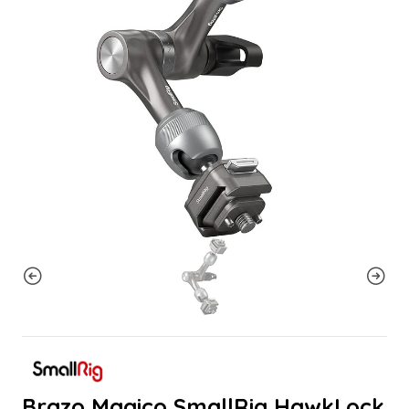
Brazo Magico SmallRig HawkLock