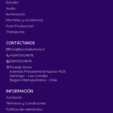
Estudio
Audio
Iluminación
Mochilas y Accesorios
Post Producción
Transporte
CONTÁCTANOS
hola@picslabstore.cl
+56953504878
56953504878
Picslab Store
Avenida Presidente Errazuriz 4125
Santiago - Las Condes
Región Metropolitana - Chile
INFORMACIÓN
Contacto
Términos y Condiciones
Política de reembolso