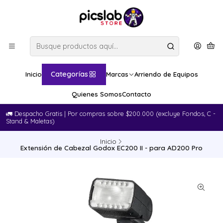
Categorías
Inicio
Marcas
Arriendo de Equipos
Quienes Somos
Contacto
🚛​ Despacho Gratis | Por compras sobre $200.000 (excluye Fondos, C -
Stand & Maletas)
Inicio
Extensión de Cabezal Godox EC200 II - para AD200 Pro