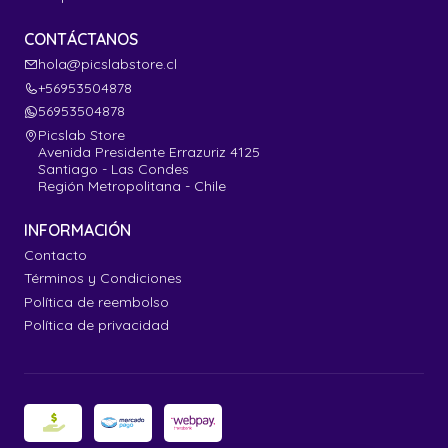
CONTÁCTANOS
hola@picslabstore.cl
+56953504878
56953504878
Picslab Store
Avenida Presidente Errazuriz 4125
Santiago - Las Condes
Región Metropolitana - Chile
INFORMACIÓN
Contacto
Términos y Condiciones
Política de reembolso
Política de privacidad