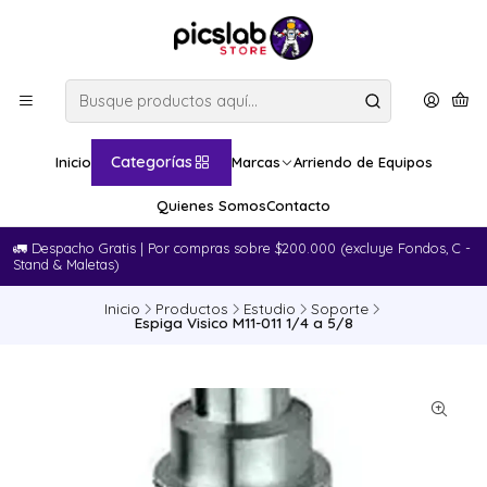
Categorías
Inicio
Marcas
Arriendo de Equipos
Quienes Somos
Contacto
🚛​ Despacho Gratis | Por compras sobre $200.000 (excluye Fondos, C -
Stand & Maletas)
Inicio
Productos
Estudio
Soporte
Espiga Visico M11-011 1/4 a 5/8