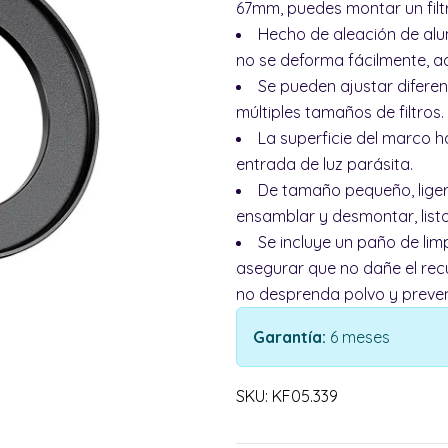
67mm, puedes montar un fil
Hecho de aleación de alum
no se deforma fácilmente, a
Se pueden ajustar difere
múltiples tamaños de filtros.
La superficie del marco h
entrada de luz parásita.
De tamaño pequeño, ligero
ensamblar y desmontar, listo
Se incluye un paño de li
asegurar que no dañe el recu
no desprenda polvo y preve
Garantía:
6 meses
SKU: KF05.339