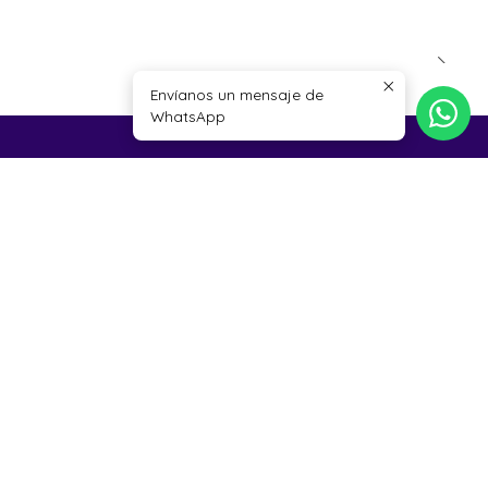
Envíanos un mensaje de
WhatsApp
INFORMACIÓN
Contacto
Términos y Condiciones
Política de reembolso
Política de privacidad
4125