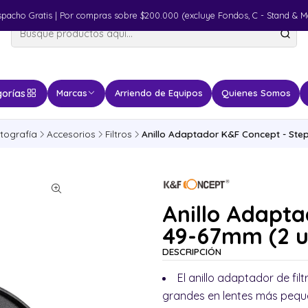
spacho Gratis | Por compras sobre $200.000 (excluye Fondos, C - Stand & M
orías
Marcas
Arriendo de Equipos
Quienes Somos
tografía
Accesorios
Filtros
Anillo Adaptador K&F Concept - Ste
Anillo Adapta
49-67mm (2 u
DESCRIPCIÓN
El anillo adaptador de fi
grandes en lentes más peque