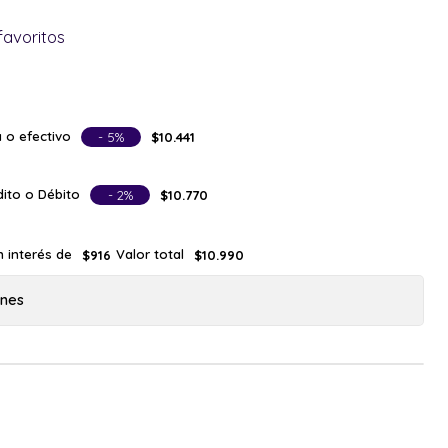
favoritos
 o efectivo
- 5%
$10.441
ito o Débito
- 2%
$10.770
n interés de
Valor total
$916
$10.990
ones