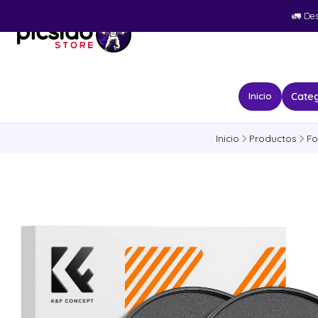
🚛​ De
Categ
Inicio
Inicio
Productos
Fo