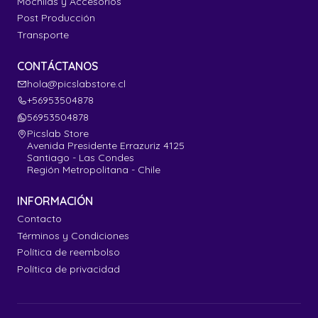
Mochilas y Accesorios
Post Producción
Transporte
CONTÁCTANOS
hola@picslabstore.cl
+56953504878
56953504878
Picslab Store
Avenida Presidente Errazuriz 4125
Santiago - Las Condes
Región Metropolitana - Chile
INFORMACIÓN
Contacto
Términos y Condiciones
Política de reembolso
Política de privacidad