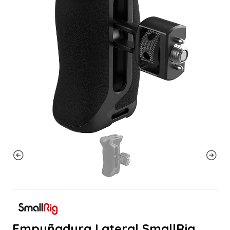
Empuñadura Lateral SmallRig