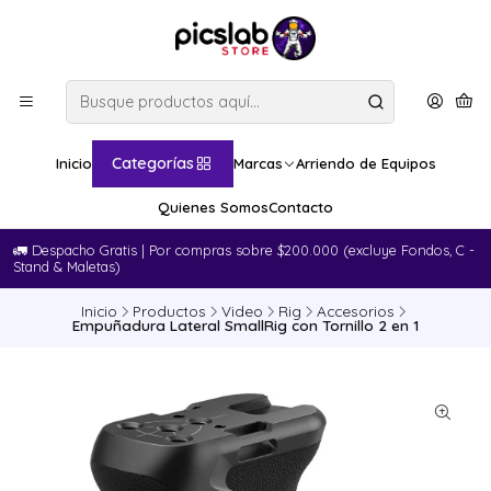
Categorías
Inicio
Marcas
Arriendo de Equipos
Quienes Somos
Contacto
🚛​ Despacho Gratis | Por compras sobre $200.000 (excluye Fondos, C -
Stand & Maletas)
Inicio
Productos
Video
Rig
Accesorios
Empuñadura Lateral SmallRig con Tornillo 2 en 1