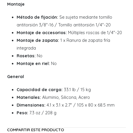
Montaje
Método de fijación:
Se sujeta mediante tornillo
antitorsión 3/8"-16 / Tornillo antitorsión 1/4"-20
Montaje de accesorios:
Múltiples roscas de 1/4"-20
Montaje de zapata:
1 x Ranura de zapata fría
integrada
Rosetas:
No
Montaje en riel:
No
General
Capacidad de carga:
33.1 lb / 15 kg
Materiales:
Aluminio, Silicona, Acero
Dimensiones:
4.1 x 3.1 x 2.7" / 105 x 80 x 68.5 mm
Peso:
7.3 oz / 208 g
COMPARTIR ESTE PRODUCTO