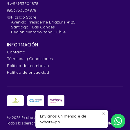
+56953504878
56953504878
Picslab Store
Avenida Presidente Errazuriz 4125
Santiago - Las Condes
Región Metropolitana - Chile
INFORMACIÓN
Contacto
Términos y Condiciones
Política de reembolso
Política de privacidad
Envíanos un mensaje de
2026 Picslab Store.
WhatsApp
Todos los derechos reservados.
Desarrollado por Jumpseller
.