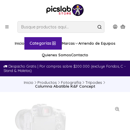
Categorías
Inicio
Marcas
Arriendo de Equipos
Quienes Somos
Contacto
🚛​ Despacho Gratis | Por compras sobre $200.000 (excluye Fondos, C -
Stand & Maletas)
Inicio
Productos
Fotografía
Trípodes
Columna Abatible K&F Concept