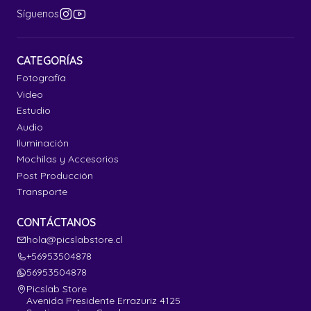
Síguenos
CATEGORÍAS
Fotografía
Video
Estudio
Audio
Iluminación
Mochilas y Accesorios
Post Producción
Transporte
CONTÁCTANOS
hola@picslabstore.cl
+56953504878
56953504878
Picslab Store
Avenida Presidente Errazuriz 4125