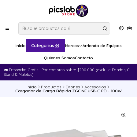
Categorías
Inicio
Marcas
Arriendo de Equipos
Quienes Somos
Contacto
🚛​ Despacho Gratis | Por compras sobre $200.000 (excluye Fondos, C -
Stand & Maletas)
Inicio
Productos
Drones
Accesorios
Cargador de Carga Rápida ZGCINE USB-C PD - 100W