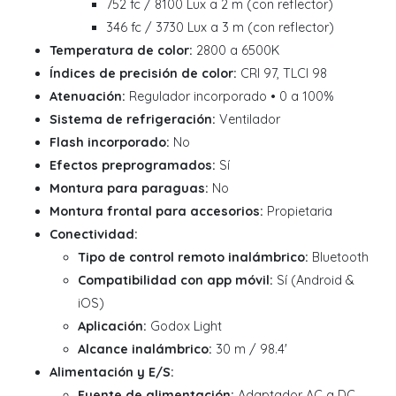
752 fc / 8100 Lux a 2 m (con reflector)
346 fc / 3730 Lux a 3 m (con reflector)
Temperatura de color:
2800 a 6500K
Índices de precisión de color:
CRI 97, TLCI 98
Atenuación:
Regulador incorporado • 0 a 100%
Sistema de refrigeración:
Ventilador
Flash incorporado:
No
Efectos preprogramados:
Sí
Montura para paraguas:
No
Montura frontal para accesorios:
Propietaria
Conectividad:
Tipo de control remoto inalámbrico:
Bluetooth
Compatibilidad con app móvil:
Sí (Android &
iOS)
Aplicación:
Godox Light
Alcance inalámbrico:
30 m / 98.4'
Alimentación y E/S:
Fuente de alimentación:
Adaptador AC a DC