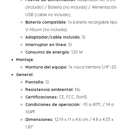
(incluido) / Batería (no incluida) / Alimentación
USB (cable no incluido)
Batería compatible:
1x batería recargable tipo
V-Mount (no incluida)
Adaptador/cable incluido:
Sí
Interruptor en línea:
Sí
Consumo de energía:
120 W
Montaje:
Montura del equipo:
1x rosca hembra 1/4"-20
General:
Pantalla:
Sí
Resistencia ambiental:
No
Certificaciones:
CE, FCC, RoHS
Condiciones de operación:
-10 a 40°C / 14 a
104°F
Dimensiones:
12.19 x 11 x 4.6 cm / 4.8 x 4.33 x
1.81"