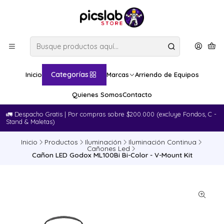
Categorías
Inicio
Marcas
Arriendo de Equipos
Quienes Somos
Contacto
🚛​ Despacho Gratis | Por compras sobre $200.000 (excluye Fondos, C -
Stand & Maletas)
Inicio
Productos
Iluminación
Iluminación Continua
Cañones Led
Cañon LED Godox ML100Bi Bi-Color - V-Mount Kit