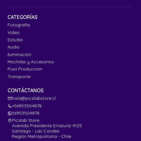
CATEGORÍAS
Fotografía
Video
Estudio
Audio
Iluminación
Mochilas y Accesorios
Post Producción
Transporte
CONTÁCTANOS
hola@picslabstore.cl
+56953504878
56953504878
Picslab Store
Avenida Presidente Errazuriz 4125
Santiago - Las Condes
Región Metropolitana - Chile