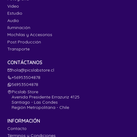
Video
Estudio
Audio
Iluminación
Mochilas y Accesorios
Post Producción
Transporte
CONTÁCTANOS
hola@picslabstore.cl
+56953504878
56953504878
Picslab Store
Avenida Presidente Errazuriz 4125
Santiago - Las Condes
Región Metropolitana - Chile
INFORMACIÓN
Contacto
Términos y Condiciones