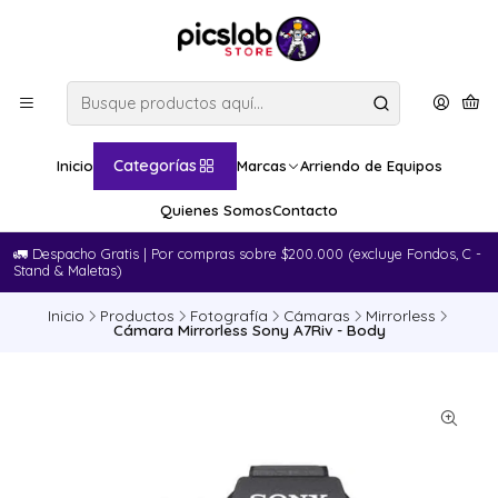
Categorías
Inicio
Marcas
Arriendo de Equipos
Quienes Somos
Contacto
🚛​ Despacho Gratis | Por compras sobre $200.000 (excluye Fondos, C -
Stand & Maletas)
Inicio
Productos
Fotografía
Cámaras
Mirrorless
Cámara Mirrorless Sony A7Riv - Body