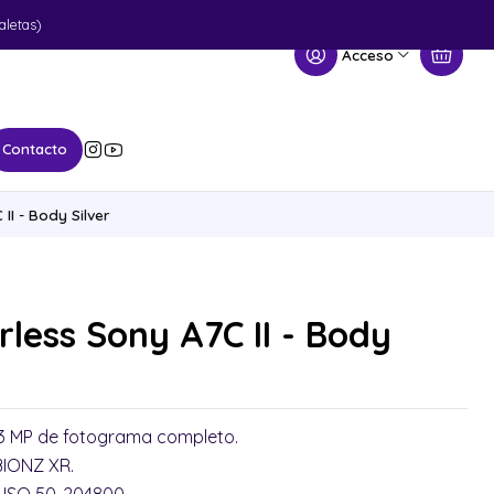
aletas)
Acceso
Contacto
II - Body Silver
less Sony A7C II - Body
33 MP de fotograma completo.
BIONZ XR.