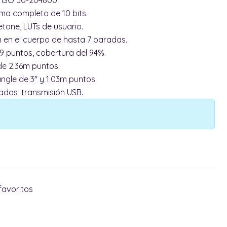
, ISO 50-204800.
ma completo de 10 bits.
tone, LUTs de usuario.
n en el cuerpo de hasta 7 paradas.
9 puntos, cobertura del 94%.
de 2.36m puntos.
angle de 3" y 1.03m puntos.
adas, transmisión USB.
favoritos