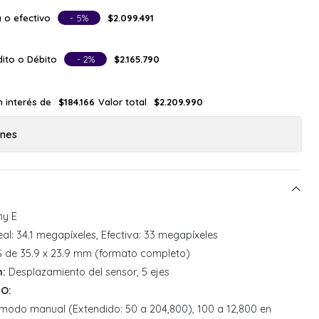
 o efectivo
- 5%
$2.099.491
ito o Débito
- 2%
$2.165.790
n interés de
Valor total
$184.166
$2.209.990
ones
y E
al: 34.1 megapíxeles, Efectiva: 33 megapíxeles
de 35.9 x 23.9 mm (formato completo)
n:
Desplazamiento del sensor, 5 ejes
SO:
 modo manual (Extendido: 50 a 204,800), 100 a 12,800 en