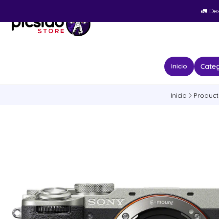
🚛​ De
Categ
Inicio
Inicio
Produc