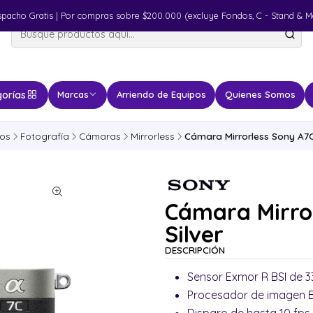
spacho Gratis | Por compras sobre $200.000 (excluye Fondos, C - Stand & M
orías
Marcas
Arriendo de Equipos
Quienes Somos
tos
Fotografía
Cámaras
Mirrorless
Cámara Mirrorless Sony A7C 
Cámara Mirror
Silver
DESCRIPCIÓN
Sensor Exmor R BSI de 
Procesador de imagen 