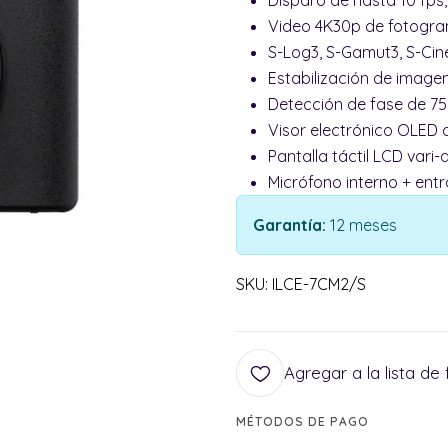
Disparo de hasta 10 fps
Video 4K30p de fotogra
S-Log3, S-Gamut3, S-Cine
Estabilización de image
Detección de fase de 75
Visor electrónico OLED 
Pantalla táctil LCD vari-
Micrófono interno + entr
Garantía:
12 meses
SKU: ILCE-7CM2/S
Agregar a la lista de 
MÉTODOS DE PAGO