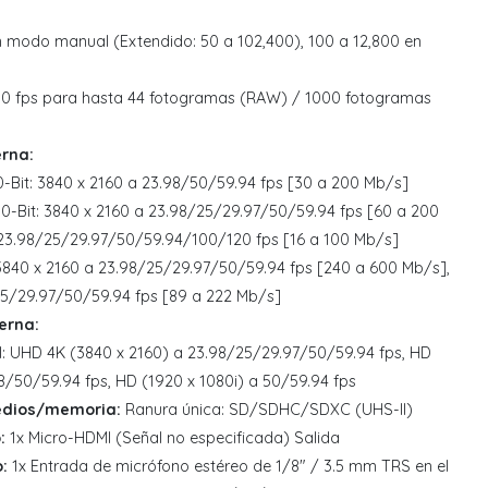
n modo manual (Extendido: 50 a 102,400), 100 a 12,800 en
0 fps para hasta 44 fotogramas (RAW) / 1000 fotogramas
rna:
0-Bit: 3840 x 2160 a 23.98/50/59.94 fps [30 a 200 Mb/s]
10-Bit: 3840 x 2160 a 23.98/25/29.97/50/59.94 fps [60 a 200
 23.98/25/29.97/50/59.94/100/120 fps [16 a 100 Mb/s]
: 3840 x 2160 a 23.98/25/29.97/50/59.94 fps [240 a 600 Mb/s],
25/29.97/50/59.94 fps [89 a 222 Mb/s]
erna:
MI: UHD 4K (3840 x 2160) a 23.98/25/29.97/50/59.94 fps, HD
8/50/59.94 fps, HD (1920 x 1080i) a 50/59.94 fps
edios/memoria:
Ranura única: SD/SDHC/SDXC (UHS-II)
:
1x Micro-HDMI (Señal no especificada) Salida
:
1x Entrada de micrófono estéreo de 1/8" / 3.5 mm TRS en el