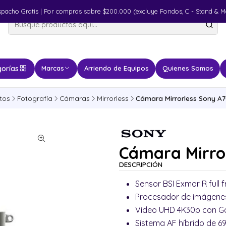
spacho Gratis | Por compras sobre $200.000 (excluye Fondos, C - Stand & M
orías
Marcas
Arriendo de Equipos
Quienes Somos
tos
Fotografía
Cámaras
Mirrorless
Cámara Mirrorless Sony A7C
Cámara Mirror
DESCRIPCIÓN
Sensor BSI Exmor R full 
Procesador de imágene
Vídeo UHD 4K30p con G
Sistema AF híbrido de 6