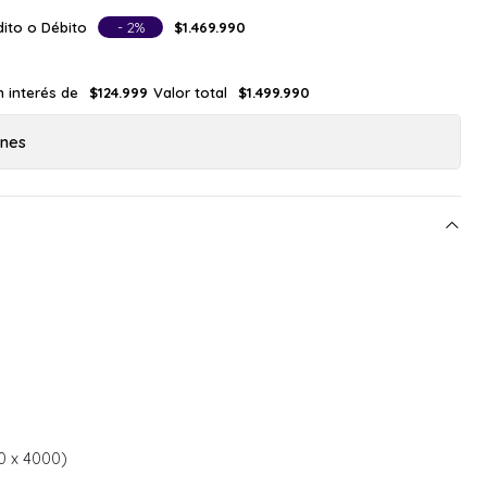
ito o Débito
- 2%
$1.469.990
n interés de
Valor total
$124.999
$1.499.990
ones
00 x 4000)