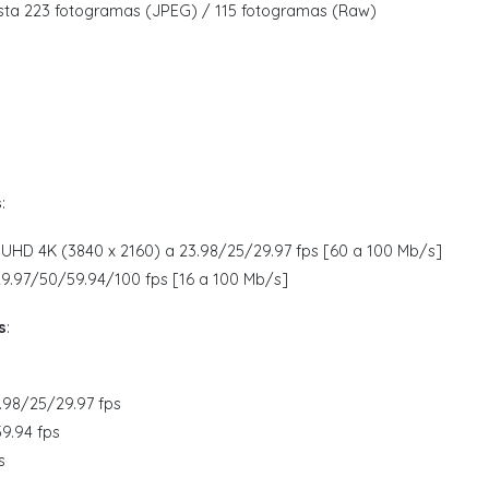
asta 223 fotogramas (JPEG) / 115 fotogramas (Raw)
s
:
: UHD 4K (3840 x 2160) a 23.98/25/29.97 fps [60 a 100 Mb/s]
9.97/50/59.94/100 fps [16 a 100 Mb/s]
s
:
.98/25/29.97 fps
9.94 fps
s