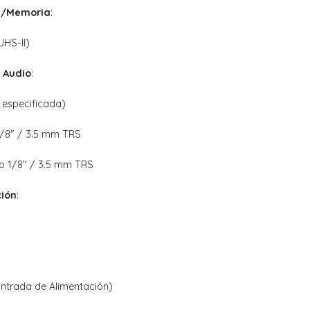
s/Memoria
:
HS-II)
 Audio
:
 especificada)
 1/8" / 3.5 mm TRS
eo 1/8" / 3.5 mm TRS
ción
:
Entrada de Alimentación)