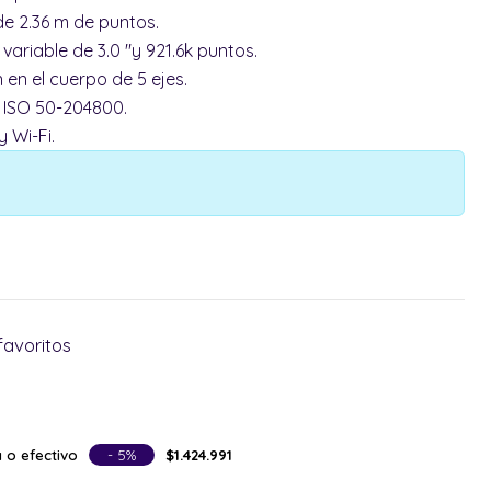
de 2.36 m de puntos.
 variable de 3.0 "y 921.6k puntos.
 en el cuerpo de 5 ejes.
, ISO 50-204800.
 Wi-Fi.
favoritos
 o efectivo
- 5%
$1.424.991