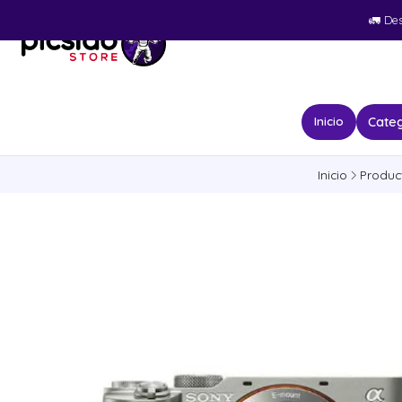
🚛​ De
Categ
Inicio
Inicio
Produc