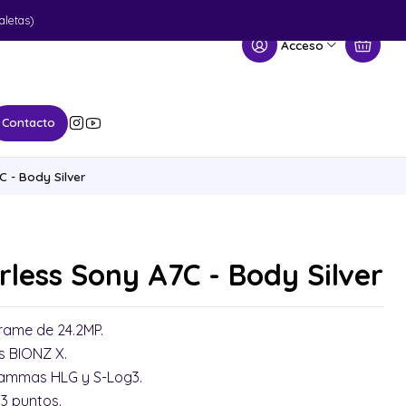
aletas)
Acceso
Contacto
 - Body Silver
less Sony A7C - Body Silver
frame de 24.2MP.
s BIONZ X.
ammas HLG y S-Log3.
93 puntos.