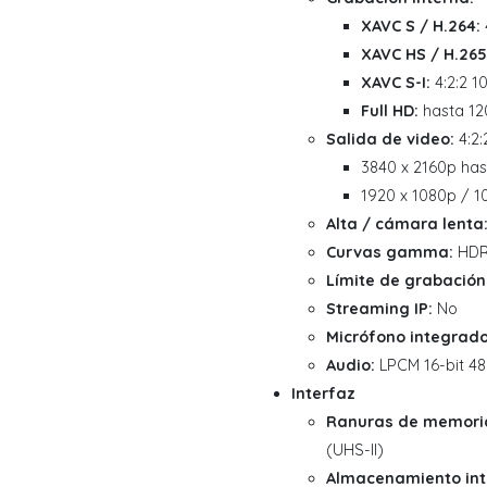
XAVC S / H.264:
XAVC HS / H.265
XAVC S-I:
4:2:2 1
Full HD:
hasta 12
Salida de video:
4:2:
3840 x 2160p has
1920 x 1080p / 1
Alta / cámara lenta
Curvas gamma:
HDR-
Límite de grabación
Streaming IP:
No
Micrófono integrado
Audio:
LPCM 16-bit 48
Interfaz
Ranuras de memori
(UHS-II)
Almacenamiento int