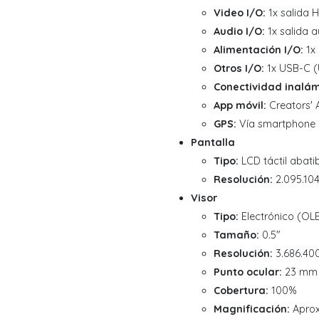
Video I/O:
1x salida 
Audio I/O:
1x salida a
Alimentación I/O:
1x
Otros I/O:
1x USB-C (U
Conectividad inalám
App móvil:
Creators' 
GPS:
Vía smartphone
Pantalla
Tipo:
LCD táctil abatib
Resolución:
2.095.10
Visor
Tipo:
Electrónico (OL
Tamaño:
0.5"
Resolución:
3.686.40
Punto ocular:
23 mm
Cobertura:
100%
Magnificación:
Aprox