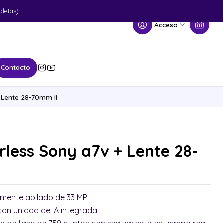
aletas)
Acceso
Contacto
 Lente 28-70mm II
less Sony a7v + Lente 28-
mente apilado de 33 MP.
on unidad de IA integrada.