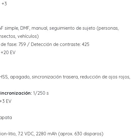
 +3
AF simple, DMF, manual, seguimiento de sujeto (personas,
insectos, vehículos)
de fase: 759 / Detección de contraste: 425
 +20 EV
 HSS, apagado, sincronización trasera, reducción de ojos rojos,
incronización:
1/250 s
+3 EV
apata
on-litio, 7.2 VDC, 2280 mAh (aprox. 630 disparos)