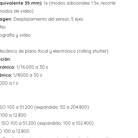
equivalente 35 mm):
1x (modos adicionales 1.5x; recorte
 modos de video)
magen:
Desplazamiento del sensor, 5 ejes
No
ografía y video
ecánico de plano focal y electrónico (rolling shutter)
ción:
rónico:
1/16.000 a 30 s
nico:
1/8000 a 30 s
000 a 1 s
SO 100 a 51.200 (expandido: 50 a 204.800)
100 a 12.800
:
ISO 100 a 51.200 (expandido: 100 a 102.400)
O 100 a 12.800