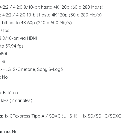
4:2:2 / 4:2:0 8/10-bit hasta 4K 120p (60 a 280 Mb/s)
:
4:2:2 / 4:2:0 10-bit hasta 4K 120p (30 a 280 Mb/s)
0-bit hasta 4K 60p (240 a 600 Mb/s)
0 fps
2 8/10-bit vía HDMI
ta 59.94 fps
080i
:
Sí
HLG, S-Cinetone, Sony S-Log3
:
No
:
Estéreo
 kHz (2 canales)
a:
1x CFexpress Tipo A / SDXC (UHS-II) + 1x SD/SDHC/SDXC
erno:
No