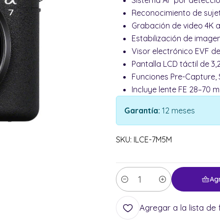
Sistema AF por detecció
Reconocimiento de sujet
Grabación de video 4K a 
Estabilización de imagen
Visor electrónico EVF de
Pantalla LCD táctil de 3,
Funciones Pre-Capture, 
Incluye lente FE 28–70 mm
Garantía:
12 meses
SKU: ILCE-7M5M
Ag
Cantidad
Agregar a la lista de 