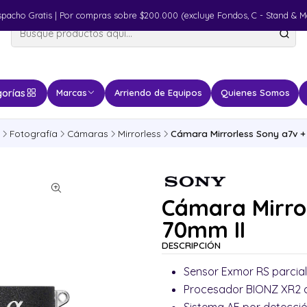
spacho Gratis | Por compras sobre $200.000 (excluye Fondos, C - Stand & M
orías
Marcas
Arriendo de Equipos
Quienes Somos
Fotografía
Cámaras
Mirrorless
Cámara Mirrorless Sony a7v +
Cámara Mirror
70mm II
DESCRIPCIÓN
Sensor Exmor RS parcial
Procesador BIONZ XR2 c