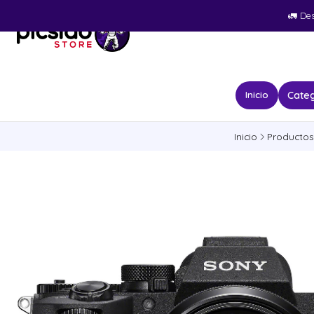
🚛​ De
Categ
Inicio
Inicio
Productos