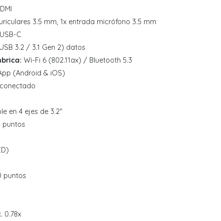
HDMI
uriculares 3.5 mm, 1x entrada micrófono 3.5 mm
 USB-C
SB 3.2 / 3.1 Gen 2) datos
brica:
Wi-Fi 6 (802.11ax) / Bluetooth 5.3
App (Android & iOS)
 conectado
le en 4 ejes de 3.2"
4 puntos
ED)
0 puntos
. 0.78x