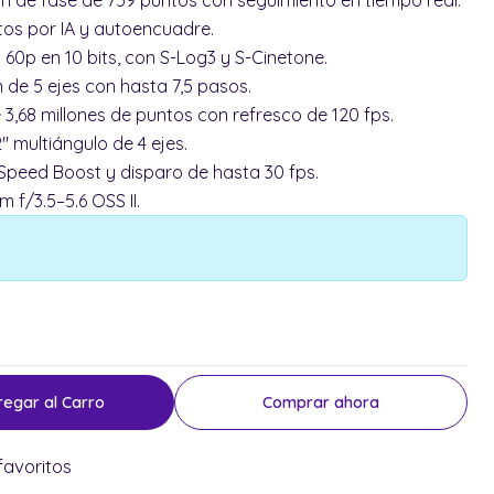
n de fase de 759 puntos con seguimiento en tiempo real.
os por IA y autoencuadre.
60p en 10 bits, con S-Log3 y S-Cinetone.
 de 5 ejes con hasta 7,5 pasos.
 3,68 millones de puntos con refresco de 120 fps.
2" multiángulo de 4 ejes.
Speed Boost y disparo de hasta 30 fps.
 f/3.5–5.6 OSS II.
regar al Carro
Comprar ahora
favoritos