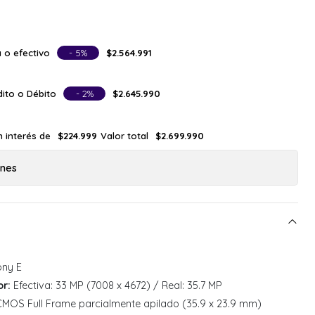
 o efectivo
- 5%
$2.564.991
ito o Débito
- 2%
$2.645.990
n interés de
Valor total
$224.999
$2.699.990
ones
ny E
or:
Efectiva: 33 MP (7008 x 4672) / Real: 35.7 MP
MOS Full Frame parcialmente apilado (35.9 x 23.9 mm)