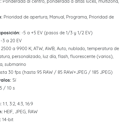
:
Ponderada al centro, ponderada a altas luces, multizona,
n:
Prioridad de apertura, Manual, Programa, Prioridad de
posición:
-5 a +5 EV (pasos de 1/3 y 1/2 EV)
-3 a 20 EV
2500 a 9900 K; ATW, AWB, Auto, nublado, temperatura de
atura, personalizado, luz día, flash, fluorescente (varios),
a, submarino
sta 30 fps (hasta 95 RAW / 85 RAW+JPEG / 185 JPEG)
alos:
Sí
5 / 10 s
:
1:1, 3:2, 4:3, 16:9
n:
HEIF, JPEG, RAW
:
14-bit