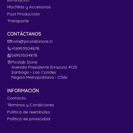
Mochilas y Accesorios
Post Producción
Transporte
CONTÁCTANOS
hola@picslabstore.cl
+56953504878
56953504878
Picslab Store
Avenida Presidente Errazuriz 4125
Santiago - Las Condes
Región Metropolitana - Chile
INFORMACIÓN
Contacto
Términos y Condiciones
Política de reembolso
Política de privacidad