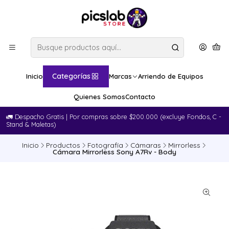
Categorías
Inicio
Marcas
Arriendo de Equipos
Quienes Somos
Contacto
🚛​ Despacho Gratis | Por compras sobre $200.000 (excluye Fondos, C -
Stand & Maletas)
Inicio
Productos
Fotografía
Cámaras
Mirrorless
Cámara Mirrorless Sony A7Rv - Body