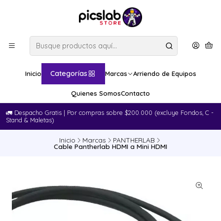
Categorías
Inicio
Marcas
Arriendo de Equipos
Quienes Somos
Contacto
🚛​ Despacho Gratis | Por compras sobre $200.000 (excluye Fondos, C -
Stand & Maletas)
Inicio
Marcas
PANTHERLAB
Cable Pantherlab HDMI a Mini HDMI