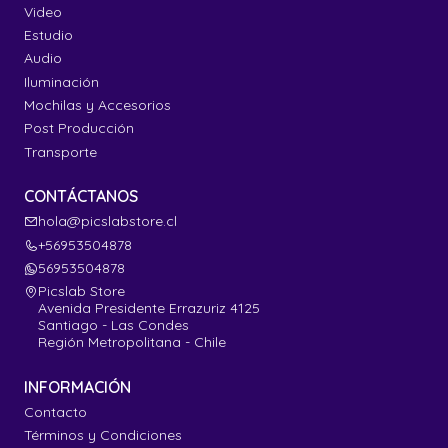
Video
Estudio
Audio
Iluminación
Mochilas y Accesorios
Post Producción
Transporte
CONTÁCTANOS
hola@picslabstore.cl
+56953504878
56953504878
Picslab Store
Avenida Presidente Errazuriz 4125
Santiago - Las Condes
Región Metropolitana - Chile
INFORMACIÓN
Contacto
Términos y Condiciones