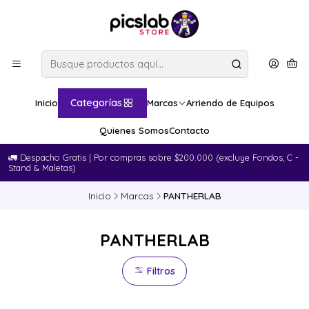
Categorías
Inicio
Marcas
Arriendo de Equipos
Quienes Somos
Contacto
🚛​ Despacho Gratis | Por compras sobre $200.000 (excluye Fondos, C -
Stand & Maletas)
Inicio
Marcas
PANTHERLAB
PANTHERLAB
Filtros