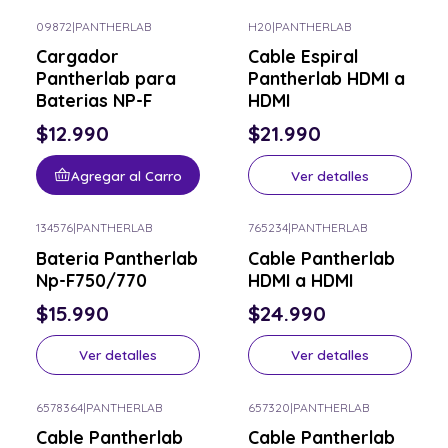
09872
|
PANTHERLAB
H20
|
PANTHERLAB
Consulta por el tuyo
Cargador
Cable Espiral
Pantherlab para
Pantherlab HDMI a
Baterias NP-F
HDMI
$12.990
$21.990
Agregar al Carro
Ver detalles
134576
|
PANTHERLAB
765234
|
PANTHERLAB
Consulta por el tuyo
Consulta por el tuyo
Bateria Pantherlab
Cable Pantherlab
Np-F750/770
HDMI a HDMI
$15.990
$24.990
Ver detalles
Ver detalles
6578364
|
PANTHERLAB
657320
|
PANTHERLAB
Consulta por el tuyo
Consulta por el tuyo
Cable Pantherlab
Cable Pantherlab