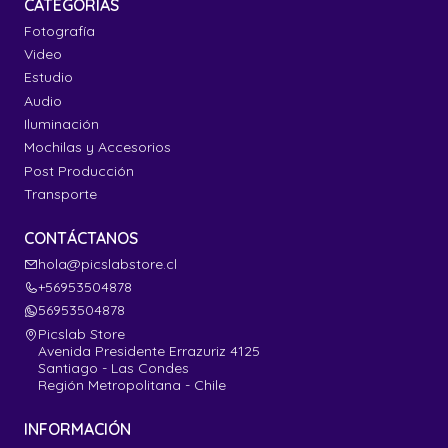
CATEGORÍAS
Fotografía
Video
Estudio
Audio
Iluminación
Mochilas y Accesorios
Post Producción
Transporte
CONTÁCTANOS
hola@picslabstore.cl
+56953504878
56953504878
Picslab Store
Avenida Presidente Errazuriz 4125
Santiago - Las Condes
Región Metropolitana - Chile
INFORMACIÓN