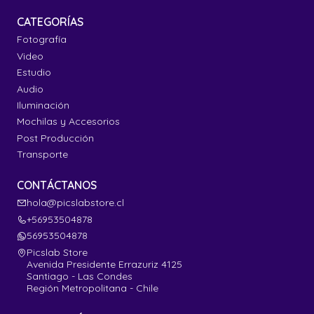
CATEGORÍAS
Fotografía
Video
Estudio
Audio
Iluminación
Mochilas y Accesorios
Post Producción
Transporte
CONTÁCTANOS
hola@picslabstore.cl
+56953504878
56953504878
Picslab Store
Avenida Presidente Errazuriz 4125
Santiago - Las Condes
Región Metropolitana - Chile