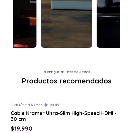
PUEDE QUE TE INTERESEN ESTOS
Productos recomendados
C-HM/HM/PICO/BK-1
|
KRAMER
Consulta por el tuyo
Cable Kramer Ultra-Slim High-Speed HDMI -
30 cm
$19.990