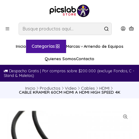
Categorías
Inicio
Marcas
Arriendo de Equipos
Quienes Somos
Contacto
🚛​ Despacho Gratis | Por compras sobre $200.000 (excluye Fondos, C -
Stand & Maletas)
Inicio
Productos
Video
Cables
HDMI
CABLE KRAMER 60CM HDMI A HDMI HIGH SPEED 4K