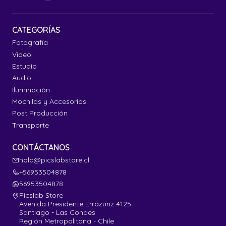
CATEGORÍAS
Fotografía
Video
Estudio
Audio
Iluminación
Mochilas y Accesorios
Post Producción
Transporte
CONTÁCTANOS
hola@picslabstore.cl
+56953504878
56953504878
Picslab Store
Avenida Presidente Errazuriz 4125
Santiago - Las Condes
Región Metropolitana - Chile