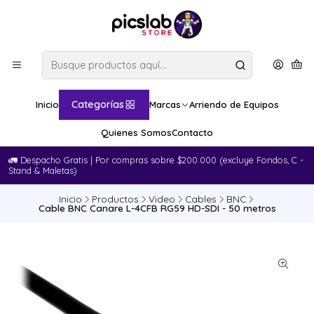
Categorías
Inicio
Marcas
Arriendo de Equipos
Quienes Somos
Contacto
🚛​ Despacho Gratis | Por compras sobre $200.000 (excluye Fondos, C -
Stand & Maletas)
Inicio
Productos
Video
Cables
BNC
Cable BNC Canare L-4CFB RG59 HD-SDI - 50 metros