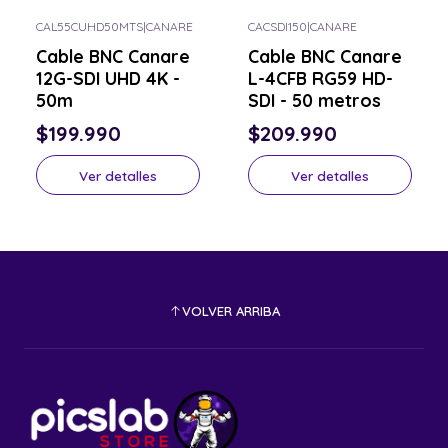
CAL55CUHD50MTS
|
CANARE
CACSDI150
|
CANARE
Consulta por el tuyo
Consulta por el tuyo
Cable BNC Canare
Cable BNC Canare
12G-SDI UHD 4K -
L-4CFB RG59 HD-
50m
SDI - 50 metros
$199.990
$209.990
Ver detalles
Ver detalles
VOLVER ARRIBA