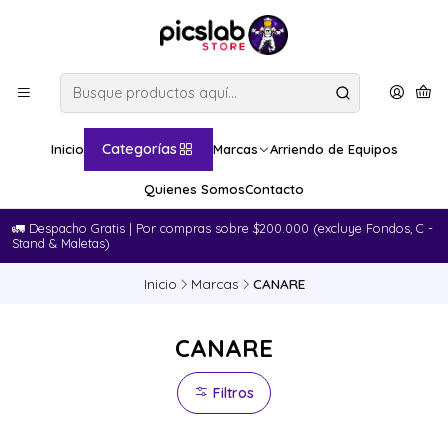
Categorías
Inicio
Marcas
Arriendo de Equipos
Quienes Somos
Contacto
🚛​ Despacho Gratis | Por compras sobre $200.000 (excluye Fondos, C -
Stand & Maletas)
Inicio
Marcas
CANARE
CANARE
Filtros