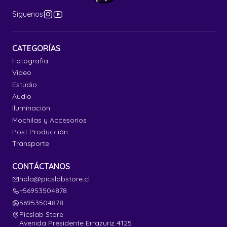
Síguenos
CATEGORÍAS
Fotografía
Video
Estudio
Audio
Iluminación
Mochilas y Accesorios
Post Producción
Transporte
CONTÁCTANOS
hola@picslabstore.cl
+56953504878
56953504878
Picslab Store
Avenida Presidente Errazuriz 4125