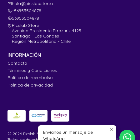
hola@picslabstore.cl
+56953504878
56953504878
Picslab Store
Avenida Presidente Errazuriz 4125
Santiago - Las Condes
Región Metropolitana - Chile
INFORMACIÓN
Contacto
Términos y Condiciones
Política de reembolso
Política de privacidad
Envíanos un mensaje de
2026 Picslab Store.
WhatsApp
Todos los derechos reservados.
Desarrollado por Jumpseller
.