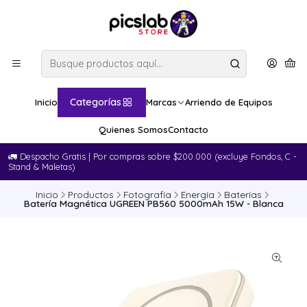
Categorías
Inicio
Marcas
Arriendo de Equipos
Quienes Somos
Contacto
🚛​ Despacho Gratis | Por compras sobre $200.000 (excluye Fondos, C -
Stand & Maletas)
Inicio
Productos
Fotografía
Energía
Baterías
Batería Magnética UGREEN PB560 5000mAh 15W - Blanca