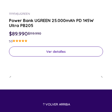
111954
|
UGREEN
-25% OFF
Power Bank UGREEN 25.000mAh PD 145W
Consulta por el tuyo
Ultra PB205
$89.990
$119.990
5.0
Ver detalles
VOLVER ARRIBA