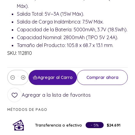
Máx).
Salida Total: 5V⎓3A (15W Máx).
Salida de Carga Inalámbrica: 7.5W Máx.
Capacidad de la Batería: 5000mAh, 3.7V (18.5Wh).
Capacidad Nominal: 2800mAh (TIPO 5V 2.4A).
Tamaño del Producto: 105.8 x 68.7 x 13.1 mm.
SKU: 112810
Agregar al Carro
Comprar ahora
Cantidad
Agregar a la lista de favoritos
MÉTODOS DE PAGO
Transferencia o efectivo
- 5%
$24.691