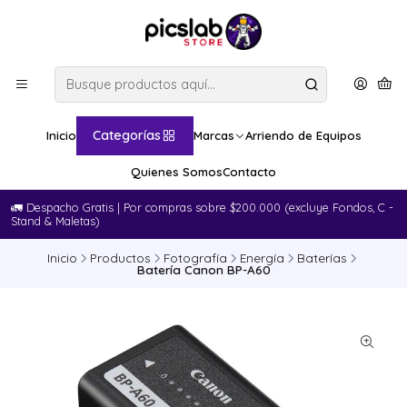
Categorías
Inicio
Marcas
Arriendo de Equipos
Quienes Somos
Contacto
🚛​ Despacho Gratis | Por compras sobre $200.000 (excluye Fondos, C -
Stand & Maletas)
Inicio
Productos
Fotografía
Energía
Baterías
Batería Canon BP-A60