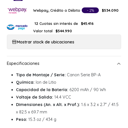
Webpay, Crédito o Débito
- 2%
$534.090
Cuotas sin interés de
12
$45.416
Valor total
$544.990
Mostrar stock de ubicaciones
Tipo de Montaje / Serie:
Canon Serie BP-A
Química:
Ion de Litio
Capacidad de la Batería:
6200 mAh / 90 Wh
Voltaje de Salida:
14.4 VCC
Dimensiones (An. x Alt. x Prof.):
1.6 x 3.2 x 2.7" / 41.5
x 82.5 x 69.7 mm
Peso:
15.3 oz / 434 g