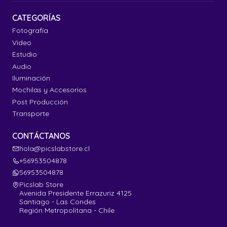
CATEGORÍAS
Fotografía
Video
Estudio
Audio
Iluminación
Mochilas y Accesorios
Post Producción
Transporte
CONTÁCTANOS
hola@picslabstore.cl
+56953504878
56953504878
Picslab Store
Avenida Presidente Errazuriz 4125
Santiago - Las Condes
Región Metropolitana - Chile