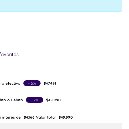
favoritos
 o efectivo
- 5%
$47.491
ito o Débito
- 2%
$48.990
n interés de
Valor total
$4.166
$49.990