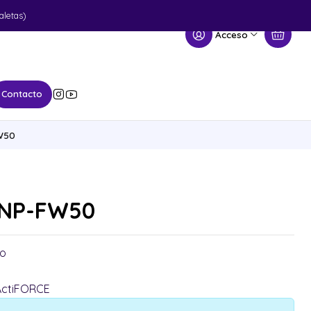
aletas)
Acceso
Contacto
W50
 NP-FW50
io
ActiFORCE