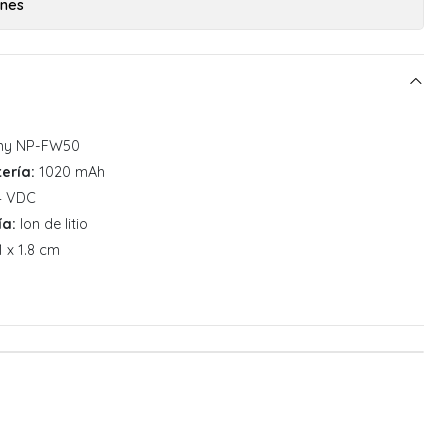
ones
ny NP-FW50
ería:
1020 mAh
4 VDC
ía:
Ion de litio
1 x 1.8 cm