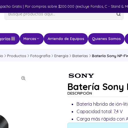
spacho Gratis | Por compras sobre $200.000 (excluye Fondos, C - Stand & M
orías
Marcas
Arriendo de Equipos
Quienes Somos
io
Productos
Fotografía
Energía
Baterías
Batería Sony NP-F
Batería Sony
DESCRIPCIÓN
Batería híbrida de ión-lit
Capacidad total: 7,4 V
Carga más rápida con 