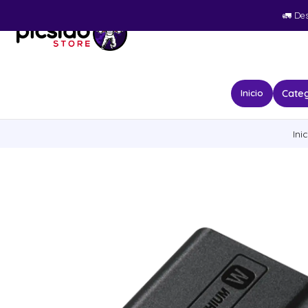
🚛​ De
Categ
Inicio
Inic