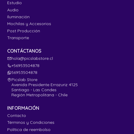
Estudio
Audio
Iluminación
Mochilas y Accesorios
Post Producción
Transporte
CONTÁCTANOS
hola@picslabstore.cl
+56953504878
56953504878
Picslab Store
Avenida Presidente Errazuriz 4125
Santiago - Las Condes
Región Metropolitana - Chile
INFORMACIÓN
Contacto
Términos y Condiciones
Política de reembolso