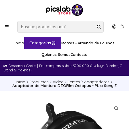
Categorías
Inicio
Marcas
Arriendo de Equipos
Quienes Somos
Contacto
🚛​ Despacho Gratis | Por compras sobre $200.000 (excluye Fondos, C -
Stand & Maletas)
Inicio
Productos
Video
Lentes
Adaptadores
Adaptador de Montura DZOFilm Octopus - PL a Sony E