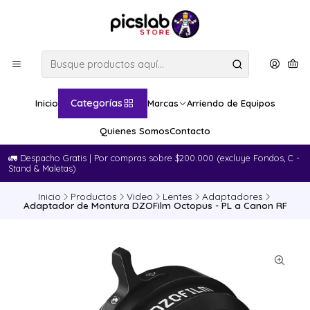
Categorías
Inicio
Marcas
Arriendo de Equipos
Quienes Somos
Contacto
🚛​ Despacho Gratis | Por compras sobre $200.000 (excluye Fondos, C -
Stand & Maletas)
Inicio
Productos
Video
Lentes
Adaptadores
Adaptador de Montura DZOFilm Octopus - PL a Canon RF