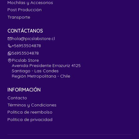
Mochilas y Accesorios
Post Producción
Transporte
CONTÁCTANOS
hola@picslabstore.cl
+56953504878
56953504878
Picslab Store
Avenida Presidente Errazuriz 4125
Santiago - Las Condes
Región Metropolitana - Chile
INFORMACIÓN
Contacto
Términos y Condiciones
Política de reembolso
Política de privacidad