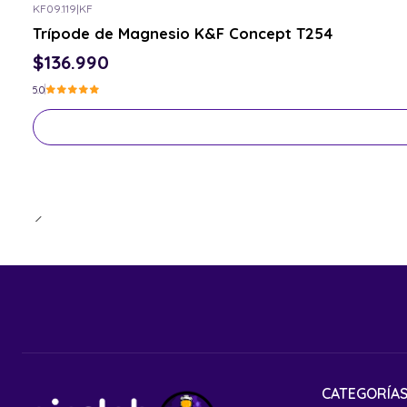
KF09.119
|
KF
Consulta por el tuyo
Trípode de Magnesio K&F Concept T254
$136.990
5.0
CATEGORÍA