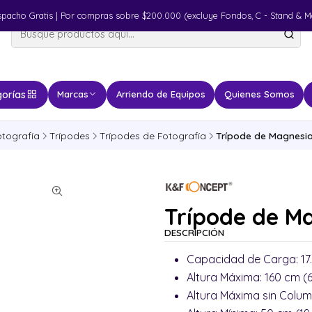
spacho Gratis | Por compras sobre $200.000 (excluye Fondos, C - Stand & M
orías
Marcas
Arriendo de Equipos
Quienes Somos
otografía
Trípodes
Trípodes de Fotografía
Trípode de Magnesi
Trípode de M
DESCRIPCIÓN
Capacidad de Carga: 17.6
Altura Máxima: 160 cm (6
Altura Máxima sin Column