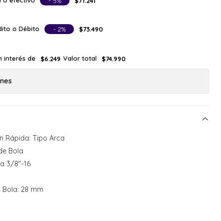
 o efectivo
- 5%
$71.241
ito o Débito
- 2%
$73.490
n interés de
Valor total
$6.249
$74.990
ones
n Rápida: Tipo Arca
de Bola
a 3/8"-16
a Bola: 28 mm