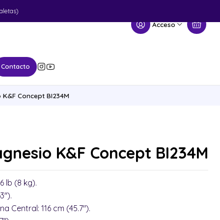
aletas)
Acceso
Contacto
o K&F Concept BI234M
agnesio K&F Concept BI234M
 lb (8 kg).
3").
a Central: 116 cm (45.7").