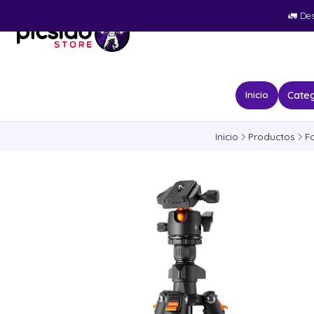
🚛​ De
Categ
Inicio
Inicio
Productos
F