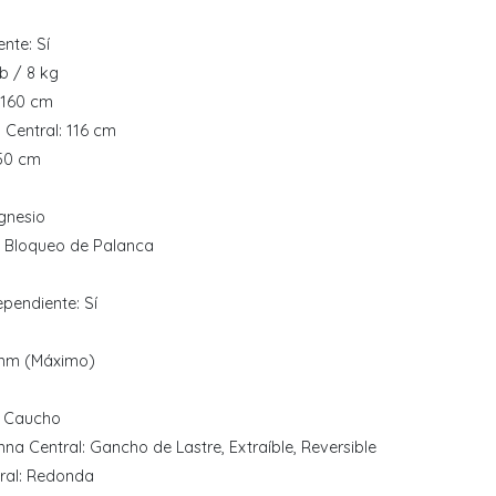
nte: Sí
b / 8 kg
 160 cm
 Central: 116 cm
 50 cm
gnesio
: Bloqueo de Palanca
pendiente: Sí
 mm (Máximo)
s: Caucho
na Central: Gancho de Lastre, Extraíble, Reversible
ral: Redonda