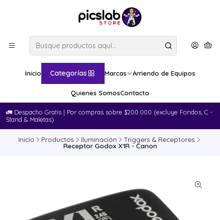
Categorías
Inicio
Marcas
Arriendo de Equipos
Quienes Somos
Contacto
🚛​ Despacho Gratis | Por compras sobre $200.000 (excluye Fondos, C -
Stand & Maletas)
Inicio
Productos
Iluminación
Triggers & Receptores
Receptor Godox X1R - Canon