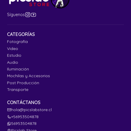
Síguenos
CATEGORÍAS
Fotografía
Video
Estudio
Audio
Iluminación
Mochilas y Accesorios
Post Producción
Transporte
CONTÁCTANOS
hola@picslabstore.cl
+56953504878
56953504878
Picslab Store