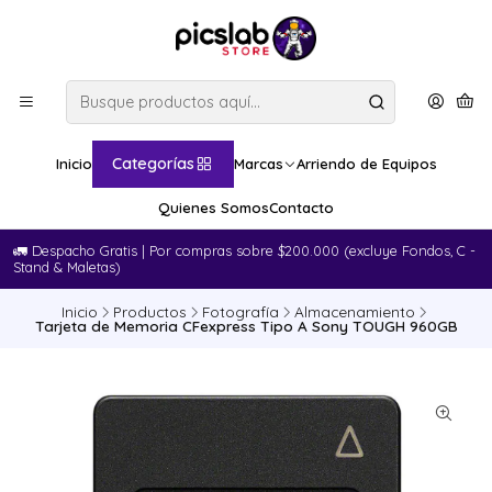
Categorías
Inicio
Marcas
Arriendo de Equipos
Quienes Somos
Contacto
🚛​ Despacho Gratis | Por compras sobre $200.000 (excluye Fondos, C -
Stand & Maletas)
Inicio
Productos
Fotografía
Almacenamiento
Tarjeta de Memoria CFexpress Tipo A Sony TOUGH 960GB