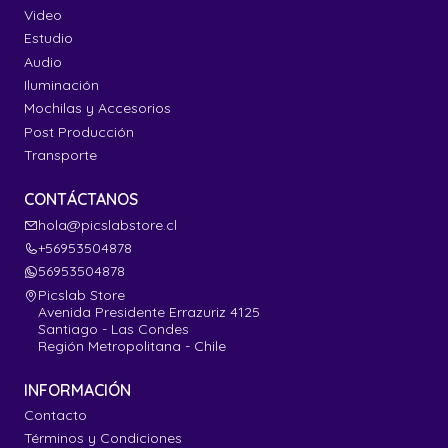
Video
Estudio
Audio
Iluminación
Mochilas y Accesorios
Post Producción
Transporte
CONTÁCTANOS
hola@picslabstore.cl
+56953504878
56953504878
Picslab Store
Avenida Presidente Errazuriz 4125
Santiago - Las Condes
Región Metropolitana - Chile
INFORMACIÓN
Contacto
Términos y Condiciones