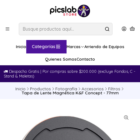
Categorías
Inicio
Marcas
Arriendo de Equipos
Quienes Somos
Contacto
🚛​ Despacho Gratis | Por compras sobre $200.000 (excluye Fondos, C -
Stand & Maletas)
Inicio
Productos
Fotografía
Accesorios
Filtros
Tapa de Lente Magnética K&F Concept - 77mm